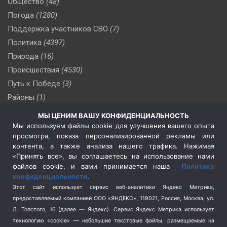
Общество
(48)
Погода
(1280)
Поддержка участников СВО
(7)
Политика
(4397)
Природа
(16)
Происшествия
(4530)
Путь к Победе
(3)
Районы
(1)
Россия
(510)
МЫ ЦЕНИМ ВАШУ КОНФИДЕНЦИАЛЬНОСТЬ
Сельское хозяйство
(3)
Мы используем файлы cookie для улучшения вашего опыта
просмотра, показа персонализированной рекламы или
Социальная политика
(3)
контента, а также анализа нашего трафика. Нажимая
Спецоперация в Украине
(657)
«Принять все», вы соглашаетесь на использование нами
Спецоперация на Украине
(404)
файлов cookie, и вами принимается наша
Политика
конфиденциальности
.
Спорт
(740)
Этот сайт использует сервис веб-аналитики Яндекс Метрика,
Тема недели
(210)
предоставляемый компанией ООО «ЯНДЕКС», 119021, Россия, Москва, ул.
Терроризм
(1)
Л. Толстого, 16 (далее — Яндекс). Сервис Яндекс Метрика использует
Транспорт
(262)
технологию «cookie» — небольшие текстовые файлы, размещаемые на