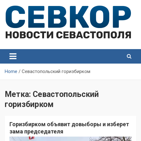
Skip
to
content
СевКор — Самые главные и актуальные новости
СевКор — Новости
Севастополя
Севастополя
Home
Севастопольский горизбирком
Метка:
Севастопольский
горизбирком
Горизбирком объявит довыборы и изберет
зама председателя