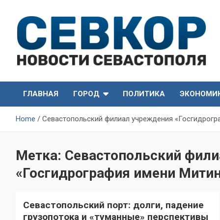
Skip
to
content
СевКор — Самые главные и актуальные новости
СевКор — Новости
Севастополя
ГЛАВНАЯ
ГОРОД
ПОЛИТИКА
ЭКОНОМИ
Севастополя
Home
Севастопольский филиал учреждения «Госгидрогр
Метка:
Севастопольский фили
«Госгидрография имени Мити
Севастопольский порт: долги, падение
грузопотока и «туманные» перспективы