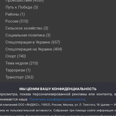
Происшествия
(4530)
Путь к Победе
(3)
Районы
(1)
Россия
(510)
Сельское хозяйство
(3)
Социальная политика
(3)
Спецоперация в Украине
(657)
Спецоперация на Украине
(404)
Спорт
(740)
Тема недели
(210)
Терроризм
(1)
Транспорт
(262)
Туризм
(178)
МЫ ЦЕНИМ ВАШУ КОНФИДЕНЦИАЛЬНОСТЬ
Флот
(76)
росмотра, показа персонализированной рекламы или контента, а
Цены
(2)
принимается наша
Политика конфиденциальности
.
Школа и спорт
(2)
й компанией ООО «ЯНДЕКС», 119021, Россия, Москва, ул. Л. Толстого, 16 (далее — 
за их пользовательской активности.
Собранная при помощи cookie информация 
Экология
(8)