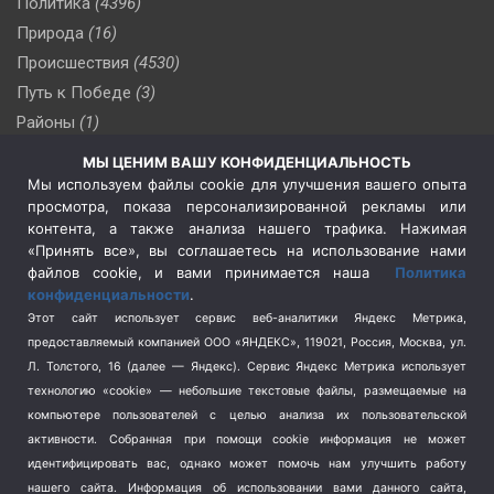
Политика
(4396)
Природа
(16)
Происшествия
(4530)
Путь к Победе
(3)
Районы
(1)
Россия
(510)
МЫ ЦЕНИМ ВАШУ КОНФИДЕНЦИАЛЬНОСТЬ
Сельское хозяйство
(3)
Мы используем файлы cookie для улучшения вашего опыта
просмотра, показа персонализированной рекламы или
Социальная политика
(3)
контента, а также анализа нашего трафика. Нажимая
Спецоперация в Украине
(657)
«Принять все», вы соглашаетесь на использование нами
Спецоперация на Украине
(404)
файлов cookie, и вами принимается наша
Политика
конфиденциальности
.
Спорт
(740)
Этот сайт использует сервис веб-аналитики Яндекс Метрика,
Тема недели
(210)
предоставляемый компанией ООО «ЯНДЕКС», 119021, Россия, Москва, ул.
Терроризм
(1)
Л. Толстого, 16 (далее — Яндекс). Сервис Яндекс Метрика использует
Транспорт
(262)
технологию «cookie» — небольшие текстовые файлы, размещаемые на
компьютере пользователей с целью анализа их пользовательской
Туризм
(178)
активности.
Собранная при помощи cookie информация не может
Флот
(76)
идентифицировать вас, однако может помочь нам улучшить работу
Цены
(2)
нашего сайта. Информация об использовании вами данного сайта,