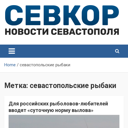
Skip
to
content
СевКор — Самые главные и актуальные новости
СевКор — Новости
Севастополя
Севастополя
Home
севастопольские рыбаки
Метка:
севастопольские рыбаки
Для российских рыболовов-любителей
вводят «суточную норму вылова»