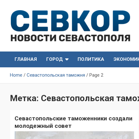
Skip
to
content
СевКор — Самые главные и актуальные новости
СевКор — Новости
Севастополя
ГЛАВНАЯ
ГОРОД
ПОЛИТИКА
ЭКОНОМИ
Севастополя
Home
Севастопольская таможня
Page 2
Метка:
Севастопольская там
Севастопольские таможенники создали
молодежный совет