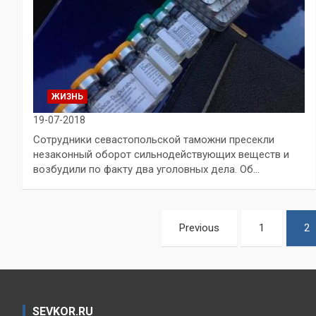
ЖИЗНЬ
19-07-2018
Сотрудники севастопольской таможни пресекли
незаконный оборот сильнодействующих веществ и
возбудили по факту два уголовных дела. Об…
Пагинация
Previous
1
2
записей
SEVKOR.RU