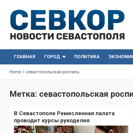
Skip
to
content
СевКор — Самые главные и актуальные новости
СевКор — Новости
Севастополя
ГЛАВНАЯ
ГОРОД
ПОЛИТИКА
ЭКОНОМИ
Севастополя
Home
севастопольская роспись
Метка:
севастопольская росп
В Севастополе Ремесленная палата
проводит курсы рукоделия