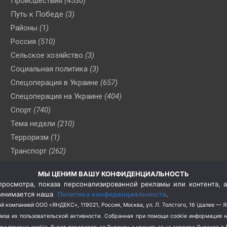
Происшествия
(4530)
Путь к Победе
(3)
Районы
(1)
Россия
(510)
Сельское хозяйство
(3)
Социальная политика
(3)
Спецоперация в Украине
(657)
Спецоперация на Украине
(404)
Спорт
(740)
Тема недели
(210)
Терроризм
(1)
Транспорт
(262)
Туризм
(178)
МЫ ЦЕНИМ ВАШУ КОНФИДЕНЦИАЛЬНОСТЬ
Флот
(76)
росмотра, показа персонализированной рекламы или контента, а
Цены
(2)
принимается наша
Политика конфиденциальности
.
Школа и спорт
(2)
й компанией ООО «ЯНДЕКС», 119021, Россия, Москва, ул. Л. Толстого, 16 (далее — 
за их пользовательской активности.
Собранная при помощи cookie информация 
Экология
(8)