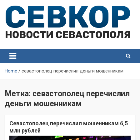
Skip
to
content
СевКор — Самые главные и актуальные новости
СевКор — Новости
Севастополя
Севастополя
Home
севастополец перечислил деньги мошенникам
Метка:
севастополец перечислил
деньги мошенникам
Севастополец перечислил мошенникам 6,5
млн рублей