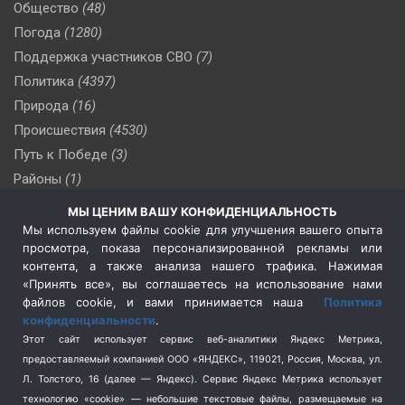
Общество
(48)
Погода
(1280)
Поддержка участников СВО
(7)
Политика
(4397)
Природа
(16)
Происшествия
(4530)
Путь к Победе
(3)
Районы
(1)
Россия
(510)
МЫ ЦЕНИМ ВАШУ КОНФИДЕНЦИАЛЬНОСТЬ
Сельское хозяйство
(3)
Мы используем файлы cookie для улучшения вашего опыта
просмотра, показа персонализированной рекламы или
Социальная политика
(3)
контента, а также анализа нашего трафика. Нажимая
Спецоперация в Украине
(657)
«Принять все», вы соглашаетесь на использование нами
Спецоперация на Украине
(404)
файлов cookie, и вами принимается наша
Политика
конфиденциальности
.
Спорт
(740)
Этот сайт использует сервис веб-аналитики Яндекс Метрика,
Тема недели
(210)
предоставляемый компанией ООО «ЯНДЕКС», 119021, Россия, Москва, ул.
Терроризм
(1)
Л. Толстого, 16 (далее — Яндекс). Сервис Яндекс Метрика использует
Транспорт
(262)
технологию «cookie» — небольшие текстовые файлы, размещаемые на