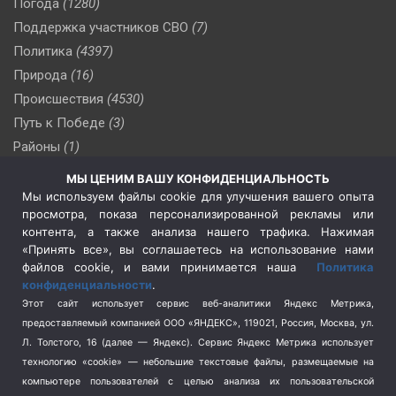
Погода
(1280)
Поддержка участников СВО
(7)
Политика
(4397)
Природа
(16)
Происшествия
(4530)
Путь к Победе
(3)
Районы
(1)
Россия
(510)
МЫ ЦЕНИМ ВАШУ КОНФИДЕНЦИАЛЬНОСТЬ
Сельское хозяйство
(3)
Мы используем файлы cookie для улучшения вашего опыта
просмотра, показа персонализированной рекламы или
Социальная политика
(3)
контента, а также анализа нашего трафика. Нажимая
Спецоперация в Украине
(657)
«Принять все», вы соглашаетесь на использование нами
Спецоперация на Украине
(404)
файлов cookie, и вами принимается наша
Политика
конфиденциальности
.
Спорт
(740)
Этот сайт использует сервис веб-аналитики Яндекс Метрика,
Тема недели
(210)
предоставляемый компанией ООО «ЯНДЕКС», 119021, Россия, Москва, ул.
Терроризм
(1)
Л. Толстого, 16 (далее — Яндекс). Сервис Яндекс Метрика использует
Транспорт
(262)
технологию «cookie» — небольшие текстовые файлы, размещаемые на
компьютере пользователей с целью анализа их пользовательской
Туризм
(178)