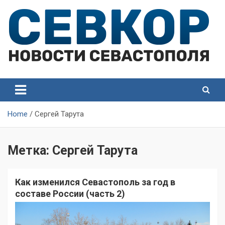
Skip
to
content
СевКор — Самые главные и актуальные новости
СевКор — Новости
Севастополя
Севастополя
Home
Сергей Тарута
Метка:
Сергей Тарута
Как изменился Севастополь за год в
составе России (часть 2)