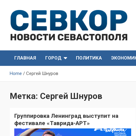
Skip
to
content
СевКор — Самые главные и актуальные новости
СевКор — Новости
Севастополя
ГЛАВНАЯ
ГОРОД
ПОЛИТИКА
ЭКОНОМИ
Севастополя
Home
Сергей Шнуров
Метка:
Сергей Шнуров
Группировка Ленинград выступит на
фестивале «Таврида-АРТ»