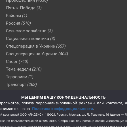
Происшествия
(4530)
Путь к Победе
(3)
Районы
(1)
Россия
(510)
Сельское хозяйство
(3)
Социальная политика
(3)
Спецоперация в Украине
(657)
Спецоперация на Украине
(404)
Спорт
(740)
Тема недели
(210)
Терроризм
(1)
Транспорт
(262)
Туризм
(178)
МЫ ЦЕНИМ ВАШУ КОНФИДЕНЦИАЛЬНОСТЬ
Флот
(76)
росмотра, показа персонализированной рекламы или контента, а
Цены
(2)
принимается наша
Политика конфиденциальности
.
Школа и спорт
(2)
й компанией ООО «ЯНДЕКС», 119021, Россия, Москва, ул. Л. Толстого, 16 (далее — 
за их пользовательской активности.
Собранная при помощи cookie информация 
Экология
(8)