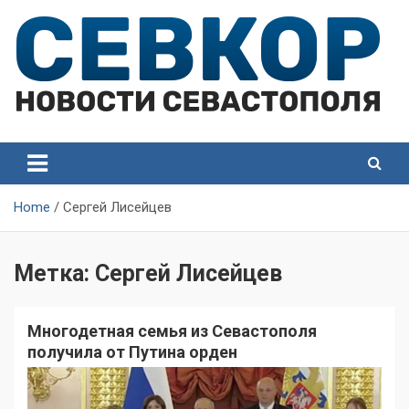
Skip
to
content
СевКор — Самые главные и актуальные новости
СевКор — Новости
Севастополя
Севастополя
Home
Сергей Лисейцев
Метка:
Сергей Лисейцев
Многодетная семья из Севастополя
получила от Путина орден