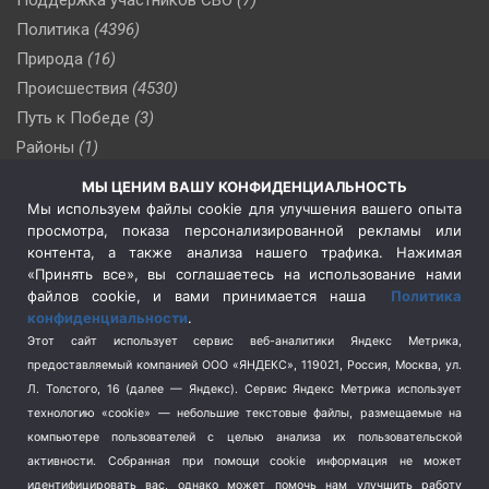
Политика
(4396)
Природа
(16)
Происшествия
(4530)
Путь к Победе
(3)
Районы
(1)
Россия
(510)
МЫ ЦЕНИМ ВАШУ КОНФИДЕНЦИАЛЬНОСТЬ
Сельское хозяйство
(3)
Мы используем файлы cookie для улучшения вашего опыта
просмотра, показа персонализированной рекламы или
Социальная политика
(3)
контента, а также анализа нашего трафика. Нажимая
Спецоперация в Украине
(657)
«Принять все», вы соглашаетесь на использование нами
Спецоперация на Украине
(404)
файлов cookie, и вами принимается наша
Политика
конфиденциальности
.
Спорт
(740)
Этот сайт использует сервис веб-аналитики Яндекс Метрика,
Тема недели
(210)
предоставляемый компанией ООО «ЯНДЕКС», 119021, Россия, Москва, ул.
Терроризм
(1)
Л. Толстого, 16 (далее — Яндекс). Сервис Яндекс Метрика использует
Транспорт
(262)
технологию «cookie» — небольшие текстовые файлы, размещаемые на
компьютере пользователей с целью анализа их пользовательской
Туризм
(178)
активности.
Собранная при помощи cookie информация не может
Флот
(76)
идентифицировать вас, однако может помочь нам улучшить работу