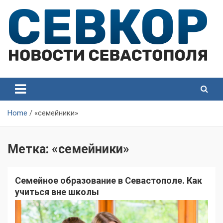
Skip
to
content
СевКор — Самые главные и актуальные новости
СевКор — Новости
Севастополя
Севастополя
Home
«семейники»
Метка:
«семейники»
Семейное образование в Севастополе. Как
учиться вне школы