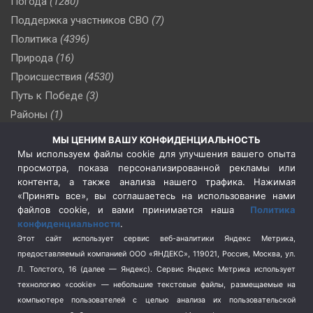
Погода
(1280)
Поддержка участников СВО
(7)
Политика
(4396)
Природа
(16)
Происшествия
(4530)
Путь к Победе
(3)
Районы
(1)
Россия
(510)
МЫ ЦЕНИМ ВАШУ КОНФИДЕНЦИАЛЬНОСТЬ
Сельское хозяйство
(3)
Мы используем файлы cookie для улучшения вашего опыта
просмотра, показа персонализированной рекламы или
Социальная политика
(3)
контента, а также анализа нашего трафика. Нажимая
Спецоперация в Украине
(657)
«Принять все», вы соглашаетесь на использование нами
Спецоперация на Украине
(404)
файлов cookie, и вами принимается наша
Политика
конфиденциальности
.
Спорт
(740)
Этот сайт использует сервис веб-аналитики Яндекс Метрика,
Тема недели
(210)
предоставляемый компанией ООО «ЯНДЕКС», 119021, Россия, Москва, ул.
Терроризм
(1)
Л. Толстого, 16 (далее — Яндекс). Сервис Яндекс Метрика использует
Транспорт
(262)
технологию «cookie» — небольшие текстовые файлы, размещаемые на
компьютере пользователей с целью анализа их пользовательской
Туризм
(178)