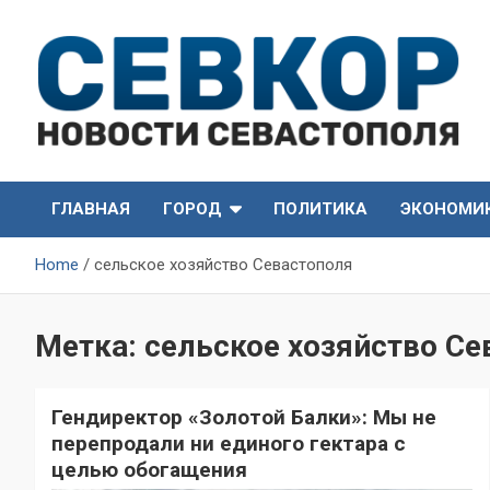
Skip
to
content
СевКор — Самые главные и актуальные новости
СевКор — Новости
Севастополя
ГЛАВНАЯ
ГОРОД
ПОЛИТИКА
ЭКОНОМИ
Севастополя
Home
сельское хозяйство Севастополя
Метка:
сельское хозяйство Се
Гендиректор «Золотой Балки»: Мы не
перепродали ни единого гектара с
целью обогащения