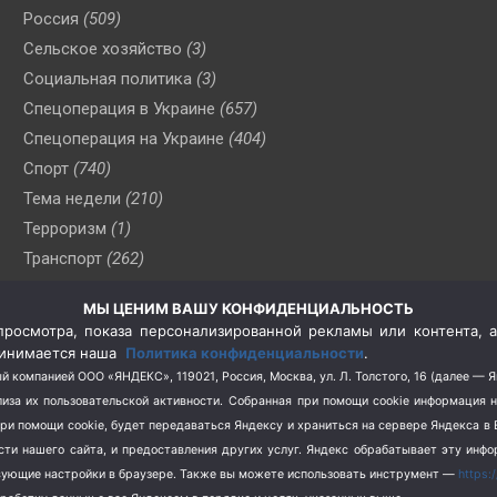
Россия
(509)
Сельское хозяйство
(3)
Социальная политика
(3)
Спецоперация в Украине
(657)
Спецоперация на Украине
(404)
Спорт
(740)
Тема недели
(210)
Терроризм
(1)
Транспорт
(262)
Туризм
(178)
МЫ ЦЕНИМ ВАШУ КОНФИДЕНЦИАЛЬНОСТЬ
Флот
(76)
росмотра, показа персонализированной рекламы или контента, а
Цены
(2)
принимается наша
Политика конфиденциальности
.
Школа и спорт
(2)
й компанией ООО «ЯНДЕКС», 119021, Россия, Москва, ул. Л. Толстого, 16 (далее — 
за их пользовательской активности.
Собранная при помощи cookie информация 
Экология
(8)
при помощи cookie, будет передаваться Яндексу и храниться на сервере Яндекса 
Экономика
(1172)
ости нашего сайта, и предоставления других услуг. Яндекс обрабатывает эту инф
твующие настройки в браузере. Также вы можете использовать инструмент —
https: