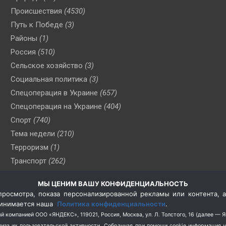
Происшествия
(4530)
Путь к Победе
(3)
Районы
(1)
Россия
(510)
Сельское хозяйство
(3)
Социальная политика
(3)
Спецоперация в Украине
(657)
Спецоперация на Украине
(404)
Спорт
(740)
Тема недели
(210)
Терроризм
(1)
Транспорт
(262)
Туризм
(178)
МЫ ЦЕНИМ ВАШУ КОНФИДЕНЦИАЛЬНОСТЬ
Флот
(76)
росмотра, показа персонализированной рекламы или контента, а
Цены
(2)
принимается наша
Политика конфиденциальности
.
Школа и спорт
(2)
й компанией ООО «ЯНДЕКС», 119021, Россия, Москва, ул. Л. Толстого, 16 (далее — 
за их пользовательской активности.
Собранная при помощи cookie информация 