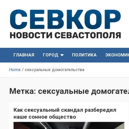
Skip
to
content
СевКор — Самые главные и актуальные новости
СевКор — Новости
Севастополя
ГЛАВНАЯ
ГОРОД
ПОЛИТИКА
ЭКОНОМИ
Севастополя
Home
сексуальные домогательства
Метка:
сексуальные домогате
Как сексуальный скандал разбередил
наше сонное общество