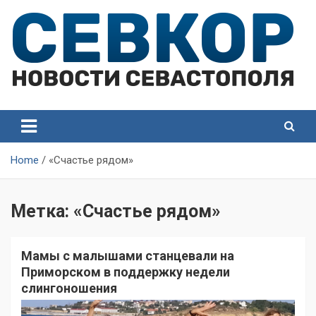
Skip
to
content
СевКор — Самые главные и актуальные новости
СевКор — Новости
Севастополя
Севастополя
Home
«Счастье рядом»
Метка:
«Счастье рядом»
Мамы с малышами станцевали на
Приморском в поддержку недели
слингоношения