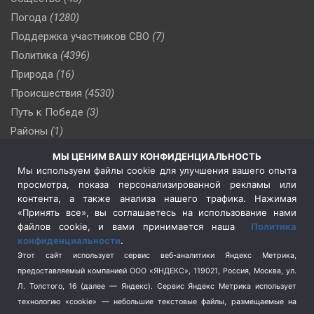
Погода
(1280)
Поддержка участников СВО
(7)
Политика
(4396)
Природа
(16)
Происшествия
(4530)
Путь к Победе
(3)
Районы
(1)
Россия
(510)
МЫ ЦЕНИМ ВАШУ КОНФИДЕНЦИАЛЬНОСТЬ
Сельское хозяйство
(3)
Мы используем файлы cookie для улучшения вашего опыта
просмотра, показа персонализированной рекламы или
Социальная политика
(3)
контента, а также анализа нашего трафика. Нажимая
Спецоперация в Украине
(657)
«Принять все», вы соглашаетесь на использование нами
Спецоперация на Украине
(404)
файлов cookie, и вами принимается наша
Политика
конфиденциальности
.
Спорт
(740)
Этот сайт использует сервис веб-аналитики Яндекс Метрика,
Тема недели
(210)
предоставляемый компанией ООО «ЯНДЕКС», 119021, Россия, Москва, ул.
Терроризм
(1)
Л. Толстого, 16 (далее — Яндекс). Сервис Яндекс Метрика использует
Транспорт
(262)
технологию «cookie» — небольшие текстовые файлы, размещаемые на