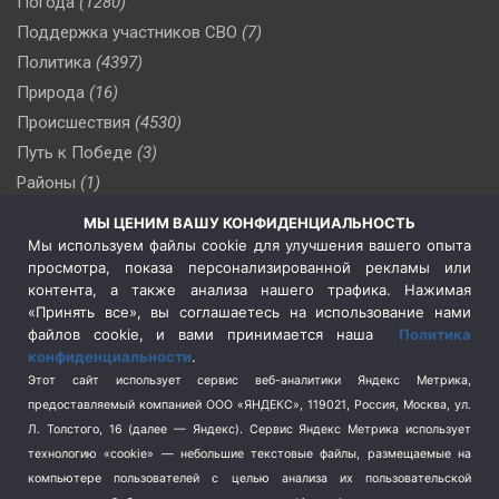
Погода
(1280)
Поддержка участников СВО
(7)
Политика
(4397)
Природа
(16)
Происшествия
(4530)
Путь к Победе
(3)
Районы
(1)
Россия
(510)
МЫ ЦЕНИМ ВАШУ КОНФИДЕНЦИАЛЬНОСТЬ
Сельское хозяйство
(3)
Мы используем файлы cookie для улучшения вашего опыта
просмотра, показа персонализированной рекламы или
Социальная политика
(3)
контента, а также анализа нашего трафика. Нажимая
Спецоперация в Украине
(657)
«Принять все», вы соглашаетесь на использование нами
Спецоперация на Украине
(404)
файлов cookie, и вами принимается наша
Политика
конфиденциальности
.
Спорт
(740)
Этот сайт использует сервис веб-аналитики Яндекс Метрика,
Тема недели
(210)
предоставляемый компанией ООО «ЯНДЕКС», 119021, Россия, Москва, ул.
Терроризм
(1)
Л. Толстого, 16 (далее — Яндекс). Сервис Яндекс Метрика использует
Транспорт
(262)
технологию «cookie» — небольшие текстовые файлы, размещаемые на
компьютере пользователей с целью анализа их пользовательской
Туризм
(178)