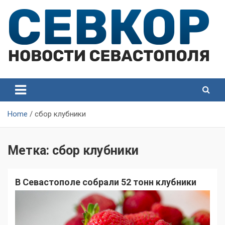
Skip
to
content
СевКор — Самые главные и актуальные новости
СевКор — Новости
Севастополя
Севастополя
Home
сбор клубники
Метка:
сбор клубники
В Севастополе собрали 52 тонн клубники