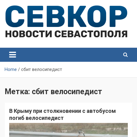
Skip
to
content
СевКор — Самые главные и актуальные новости
СевКор — Новости
Севастополя
Севастополя
Home
сбит велосипедист
Метка:
сбит велосипедист
В Крыму при столкновении с автобусом
погиб велосипедист