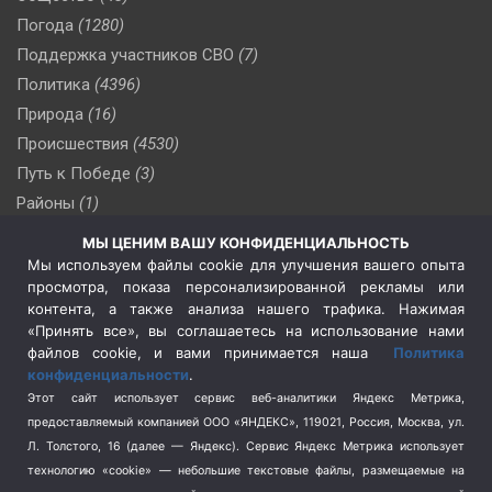
Погода
(1280)
Поддержка участников СВО
(7)
Политика
(4396)
Природа
(16)
Происшествия
(4530)
Путь к Победе
(3)
Районы
(1)
Россия
(510)
МЫ ЦЕНИМ ВАШУ КОНФИДЕНЦИАЛЬНОСТЬ
Сельское хозяйство
(3)
Мы используем файлы cookie для улучшения вашего опыта
просмотра, показа персонализированной рекламы или
Социальная политика
(3)
контента, а также анализа нашего трафика. Нажимая
Спецоперация в Украине
(657)
«Принять все», вы соглашаетесь на использование нами
Спецоперация на Украине
(404)
файлов cookie, и вами принимается наша
Политика
конфиденциальности
.
Спорт
(740)
Этот сайт использует сервис веб-аналитики Яндекс Метрика,
Тема недели
(210)
предоставляемый компанией ООО «ЯНДЕКС», 119021, Россия, Москва, ул.
Терроризм
(1)
Л. Толстого, 16 (далее — Яндекс). Сервис Яндекс Метрика использует
Транспорт
(262)
технологию «cookie» — небольшие текстовые файлы, размещаемые на