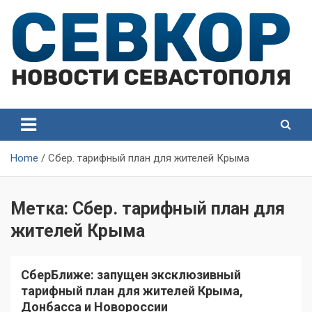
Skip
to
content
СевКор — Самые главные и актуальные новости
СевКор — Новости
Севастополя
Севастополя
Home
Сбер. тарифный план для жителей Крыма
Метка:
Сбер. тарифный план для
жителей Крыма
СберБлиже: запущен эксклюзивный
тарифный план для жителей Крыма,
Донбасса и Новороссии