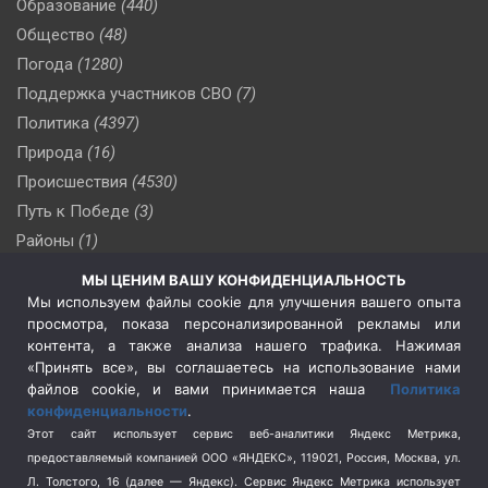
Образование
(440)
Общество
(48)
Погода
(1280)
Поддержка участников СВО
(7)
Политика
(4397)
Природа
(16)
Происшествия
(4530)
Путь к Победе
(3)
Районы
(1)
Россия
(510)
МЫ ЦЕНИМ ВАШУ КОНФИДЕНЦИАЛЬНОСТЬ
Сельское хозяйство
(3)
Мы используем файлы cookie для улучшения вашего опыта
просмотра, показа персонализированной рекламы или
Социальная политика
(3)
контента, а также анализа нашего трафика. Нажимая
Спецоперация в Украине
(657)
«Принять все», вы соглашаетесь на использование нами
Спецоперация на Украине
(404)
файлов cookie, и вами принимается наша
Политика
конфиденциальности
.
Спорт
(740)
Этот сайт использует сервис веб-аналитики Яндекс Метрика,
Тема недели
(210)
предоставляемый компанией ООО «ЯНДЕКС», 119021, Россия, Москва, ул.
Терроризм
(1)
Л. Толстого, 16 (далее — Яндекс). Сервис Яндекс Метрика использует