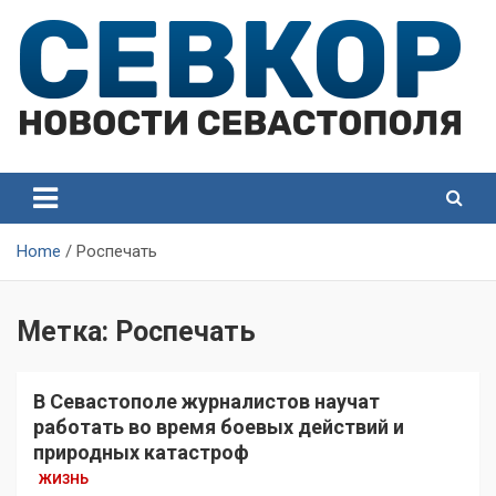
Skip
to
content
СевКор — Самые главные и актуальные новости
СевКор — Новости
Севастополя
Севастополя
Home
Роспечать
Метка:
Роспечать
В Севастополе журналистов научат
работать во время боевых действий и
природных катастроф
ЖИЗНЬ