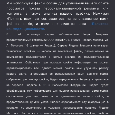
Сельское хозяйство
(3)
Мы используем файлы cookie для улучшения вашего опыта
просмотра, показа персонализированной рекламы или
Социальная политика
(3)
контента, а также анализа нашего трафика. Нажимая
Спецоперация в Украине
(657)
«Принять все», вы соглашаетесь на использование нами
Спецоперация на Украине
(404)
файлов cookie, и вами принимается наша
Политика
конфиденциальности
.
Спорт
(740)
Этот сайт использует сервис веб-аналитики Яндекс Метрика,
Тема недели
(210)
предоставляемый компанией ООО «ЯНДЕКС», 119021, Россия, Москва, ул.
Терроризм
(1)
Л. Толстого, 16 (далее — Яндекс). Сервис Яндекс Метрика использует
Транспорт
(262)
технологию «cookie» — небольшие текстовые файлы, размещаемые на
компьютере пользователей с целью анализа их пользовательской
Туризм
(178)
активности.
Собранная при помощи cookie информация не может
Флот
(76)
идентифицировать вас, однако может помочь нам улучшить работу
Цены
(2)
нашего сайта. Информация об использовании вами данного сайта,
Школа и спорт
(2)
собранная при помощи cookie, будет передаваться Яндексу и храниться
Экология
на сервере Яндекса в ЕС и Российской Федерации. Яндекс будет
(8)
обрабатывать эту информацию для оценки использования вами сайта,
Экономика
(1172)
составления для нас отчетов о деятельности нашего сайта, и
предоставления других услуг. Яндекс обрабатывает эту информацию в
Мы в соцсетях
порядке, установленном в условиях использования сервиса Яндекс
Метрика.
Вы можете отказаться от использования cookies, выбрав