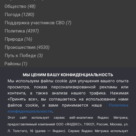
Общество
(48)
Погода
(1280)
Поддержка участников СВО
(7)
Политика
(4397)
Природа
(16)
Происшествия
(4530)
Путь к Победе
(3)
Районы
(1)
Россия
(510)
МЫ ЦЕНИМ ВАШУ КОНФИДЕНЦИАЛЬНОСТЬ
Сельское хозяйство
(3)
Мы используем файлы cookie для улучшения вашего опыта
просмотра, показа персонализированной рекламы или
Социальная политика
(3)
контента, а также анализа нашего трафика. Нажимая
Спецоперация в Украине
(657)
«Принять все», вы соглашаетесь на использование нами
Спецоперация на Украине
(404)
файлов cookie, и вами принимается наша
Политика
конфиденциальности
.
Спорт
(740)
Этот сайт использует сервис веб-аналитики Яндекс Метрика,
Тема недели
(210)
предоставляемый компанией ООО «ЯНДЕКС», 119021, Россия, Москва, ул.
Терроризм
(1)
Л. Толстого, 16 (далее — Яндекс). Сервис Яндекс Метрика использует