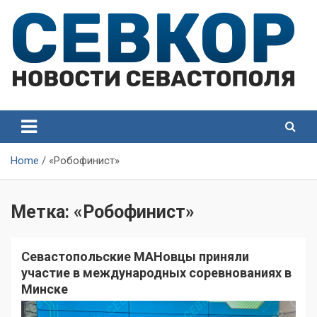
Skip
to
content
СевКор — Самые главные и актуальные новости
СевКор — Новости
Севастополя
Севастополя
Home
«Робофинист»
Метка:
«Робофинист»
Севастопольские МАНовцы приняли
участие в международных соревнованиях в
Минске