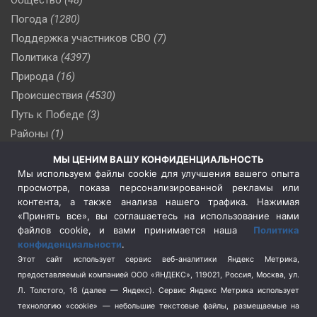
Погода
(1280)
Поддержка участников СВО
(7)
Политика
(4397)
Природа
(16)
Происшествия
(4530)
Путь к Победе
(3)
Районы
(1)
Россия
(510)
МЫ ЦЕНИМ ВАШУ КОНФИДЕНЦИАЛЬНОСТЬ
Сельское хозяйство
(3)
Мы используем файлы cookie для улучшения вашего опыта
просмотра, показа персонализированной рекламы или
Социальная политика
(3)
контента, а также анализа нашего трафика. Нажимая
Спецоперация в Украине
(657)
«Принять все», вы соглашаетесь на использование нами
Спецоперация на Украине
(404)
файлов cookie, и вами принимается наша
Политика
конфиденциальности
.
Спорт
(740)
Этот сайт использует сервис веб-аналитики Яндекс Метрика,
Тема недели
(210)
предоставляемый компанией ООО «ЯНДЕКС», 119021, Россия, Москва, ул.
Терроризм
(1)
Л. Толстого, 16 (далее — Яндекс). Сервис Яндекс Метрика использует
Транспорт
(262)
технологию «cookie» — небольшие текстовые файлы, размещаемые на