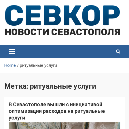
Skip
to
content
СевКор — Самые главные и актуальные новости
СевКор — Новости
Севастополя
Севастополя
Home
ритуальные услуги
Метка:
ритуальные услуги
В Севастополе вышли с инициативой
оптимизации расходов на ритуальные
услуги