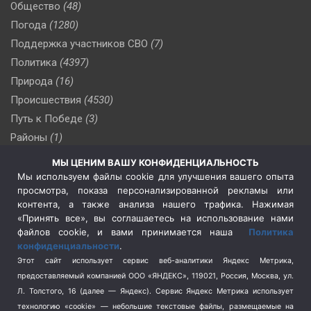
Общество
(48)
Погода
(1280)
Поддержка участников СВО
(7)
Политика
(4397)
Природа
(16)
Происшествия
(4530)
Путь к Победе
(3)
Районы
(1)
Россия
(510)
МЫ ЦЕНИМ ВАШУ КОНФИДЕНЦИАЛЬНОСТЬ
Сельское хозяйство
(3)
Мы используем файлы cookie для улучшения вашего опыта
просмотра, показа персонализированной рекламы или
Социальная политика
(3)
контента, а также анализа нашего трафика. Нажимая
Спецоперация в Украине
(657)
«Принять все», вы соглашаетесь на использование нами
Спецоперация на Украине
(404)
файлов cookie, и вами принимается наша
Политика
конфиденциальности
.
Спорт
(740)
Этот сайт использует сервис веб-аналитики Яндекс Метрика,
Тема недели
(210)
предоставляемый компанией ООО «ЯНДЕКС», 119021, Россия, Москва, ул.
Терроризм
(1)
Л. Толстого, 16 (далее — Яндекс). Сервис Яндекс Метрика использует
Транспорт
(262)
технологию «cookie» — небольшие текстовые файлы, размещаемые на