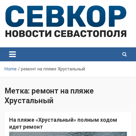
Skip
to
content
СевКор — Самые главные и актуальные новости
СевКор — Новости
Севастополя
Севастополя
Home
ремонт на пляже Хрустальный
Метка:
ремонт на пляже
Хрустальный
На пляже «Хрустальный» полным ходом
идет ремонт