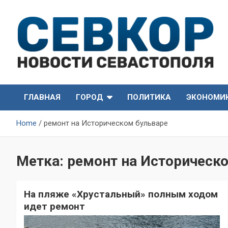
Skip
to
content
СевКор — Самые главные и актуальные новости
СевКор — Новости
Севастополя
ГЛАВНАЯ
ГОРОД
ПОЛИТИКА
ЭКОНОМИ
Севастополя
Home
ремонт на Историческом бульваре
Метка:
ремонт на Историческ
На пляже «Хрустальный» полным ходом
идет ремонт