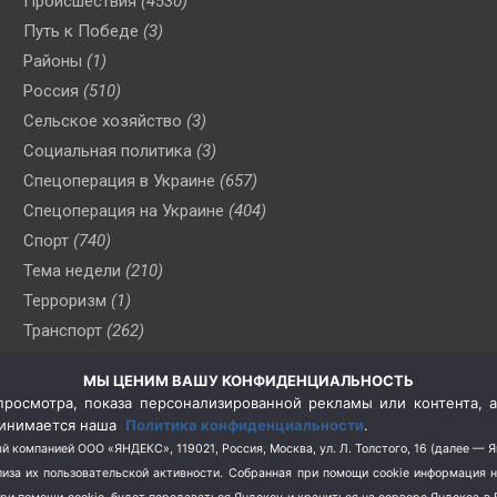
Происшествия
(4530)
Путь к Победе
(3)
Районы
(1)
Россия
(510)
Сельское хозяйство
(3)
Социальная политика
(3)
Спецоперация в Украине
(657)
Спецоперация на Украине
(404)
Спорт
(740)
Тема недели
(210)
Терроризм
(1)
Транспорт
(262)
Туризм
(178)
МЫ ЦЕНИМ ВАШУ КОНФИДЕНЦИАЛЬНОСТЬ
Флот
(76)
росмотра, показа персонализированной рекламы или контента, а
Цены
(2)
принимается наша
Политика конфиденциальности
.
Школа и спорт
(2)
й компанией ООО «ЯНДЕКС», 119021, Россия, Москва, ул. Л. Толстого, 16 (далее — 
за их пользовательской активности.
Собранная при помощи cookie информация 
Экология
(8)