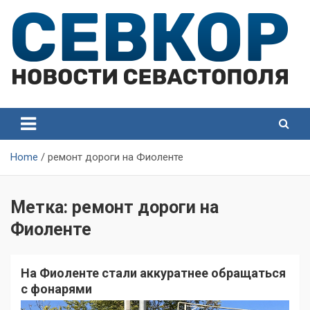
Skip
to
content
СевКор — Самые главные и актуальные новости
СевКор — Новости
Севастополя
Севастополя
Home
ремонт дороги на Фиоленте
Метка:
ремонт дороги на
Фиоленте
На Фиоленте стали аккуратнее обращаться
с фонарями