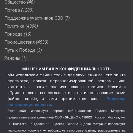
Общество
(48)
Погода
(1280)
Поддержка участников СВО
(7)
Политика
(4396)
Природа
(16)
Происшествия
(4530)
Путь к Победе
(3)
Районы
(1)
Россия
(510)
МЫ ЦЕНИМ ВАШУ КОНФИДЕНЦИАЛЬНОСТЬ
Сельское хозяйство
(3)
Мы используем файлы cookie для улучшения вашего опыта
просмотра, показа персонализированной рекламы или
Социальная политика
(3)
контента, а также анализа нашего трафика. Нажимая
Спецоперация в Украине
(657)
«Принять все», вы соглашаетесь на использование нами
Спецоперация на Украине
(404)
файлов cookie, и вами принимается наша
Политика
конфиденциальности
.
Спорт
(740)
Этот сайт использует сервис веб-аналитики Яндекс Метрика,
Тема недели
(210)
предоставляемый компанией ООО «ЯНДЕКС», 119021, Россия, Москва, ул.
Терроризм
(1)
Л. Толстого, 16 (далее — Яндекс). Сервис Яндекс Метрика использует
Транспорт
(262)
технологию «cookie» — небольшие текстовые файлы, размещаемые на