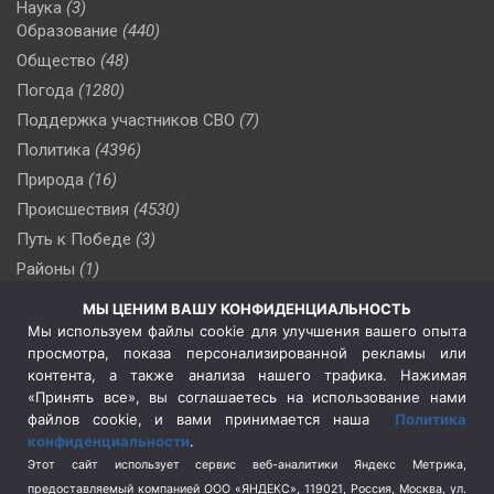
Наука
(3)
Образование
(440)
Общество
(48)
Погода
(1280)
Поддержка участников СВО
(7)
Политика
(4396)
Природа
(16)
Происшествия
(4530)
Путь к Победе
(3)
Районы
(1)
Россия
(510)
МЫ ЦЕНИМ ВАШУ КОНФИДЕНЦИАЛЬНОСТЬ
Сельское хозяйство
(3)
Мы используем файлы cookie для улучшения вашего опыта
просмотра, показа персонализированной рекламы или
Социальная политика
(3)
контента, а также анализа нашего трафика. Нажимая
Спецоперация в Украине
(657)
«Принять все», вы соглашаетесь на использование нами
Спецоперация на Украине
(404)
файлов cookie, и вами принимается наша
Политика
конфиденциальности
.
Спорт
(740)
Этот сайт использует сервис веб-аналитики Яндекс Метрика,
Тема недели
(210)
предоставляемый компанией ООО «ЯНДЕКС», 119021, Россия, Москва, ул.