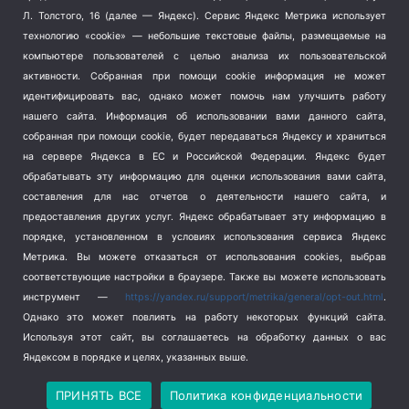
Терроризм
(1)
Л. Толстого, 16 (далее — Яндекс). Сервис Яндекс Метрика использует
Транспорт
(262)
технологию «cookie» — небольшие текстовые файлы, размещаемые на
компьютере пользователей с целью анализа их пользовательской
Туризм
(178)
активности.
Собранная при помощи cookie информация не может
Флот
(76)
идентифицировать вас, однако может помочь нам улучшить работу
Цены
(2)
нашего сайта. Информация об использовании вами данного сайта,
Школа и спорт
(2)
собранная при помощи cookie, будет передаваться Яндексу и храниться
Экология
(8)
на сервере Яндекса в ЕС и Российской Федерации. Яндекс будет
обрабатывать эту информацию для оценки использования вами сайта,
Экономика
(1172)
составления для нас отчетов о деятельности нашего сайта, и
предоставления других услуг. Яндекс обрабатывает эту информацию в
Мы в соцсетях
порядке, установленном в условиях использования сервиса Яндекс
Метрика.
Вы можете отказаться от использования cookies, выбрав
соответствующие настройки в браузере. Также вы можете использовать
инструмент —
https://yandex.ru/support/metrika/general/opt-out.html
.
Однако это может повлиять на работу некоторых функций сайта.
Используя этот сайт, вы соглашаетесь на обработку данных о вас
Яндексом в порядке и целях, указанных выше.
Copyright © 2026
СевКор — Новости Севастополя
Политика конфиденциальности
ПРИНЯТЬ ВСЕ
Политика конфиденциальности