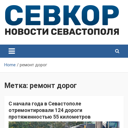
Skip
to
content
СевКор — Самые главные и актуальные новости
СевКор — Новости
Севастополя
Севастополя
Home
ремонт дорог
Метка:
ремонт дорог
С начала года в Севастополе
отремонтировали 124 дороги
протяженностью 55 километров