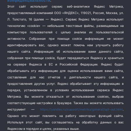
конфиденциальности
.
Спорт
(740)
Этот сайт использует сервис веб-аналитики Яндекс Метрика,
Тема недели
(210)
предоставляемый компанией ООО «ЯНДЕКС», 119021, Россия, Москва, ул.
Терроризм
(1)
Л. Толстого, 16 (далее — Яндекс). Сервис Яндекс Метрика использует
Транспорт
(262)
технологию «cookie» — небольшие текстовые файлы, размещаемые на
компьютере пользователей с целью анализа их пользовательской
Туризм
(178)
активности.
Собранная при помощи cookie информация не может
Флот
(76)
идентифицировать вас, однако может помочь нам улучшить работу
Цены
(2)
нашего сайта. Информация об использовании вами данного сайта,
Школа и спорт
(2)
собранная при помощи cookie, будет передаваться Яндексу и храниться
Экология
(8)
на сервере Яндекса в ЕС и Российской Федерации. Яндекс будет
обрабатывать эту информацию для оценки использования вами сайта,
Экономика
(1172)
составления для нас отчетов о деятельности нашего сайта, и
предоставления других услуг. Яндекс обрабатывает эту информацию в
Мы в соцсетях
порядке, установленном в условиях использования сервиса Яндекс
Метрика.
Вы можете отказаться от использования cookies, выбрав
соответствующие настройки в браузере. Также вы можете использовать
инструмент —
https://yandex.ru/support/metrika/general/opt-out.html
.
Однако это может повлиять на работу некоторых функций сайта.
Используя этот сайт, вы соглашаетесь на обработку данных о вас
Яндексом в порядке и целях, указанных выше.