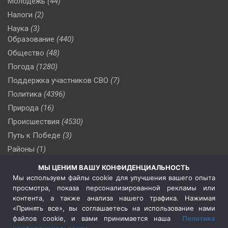
Молодежь
(44)
Налоги
(2)
Наука
(3)
Образование
(440)
Общество
(48)
Погода
(1280)
Поддержка участников СВО
(7)
Политика
(4396)
Природа
(16)
Происшествия
(4530)
Путь к Победе
(3)
Районы
(1)
Россия
(509)
МЫ ЦЕНИМ ВАШУ КОНФИДЕНЦИАЛЬНОСТЬ
Сельское хозяйство
(3)
Мы используем файлы cookie для улучшения вашего опыта
просмотра, показа персонализированной рекламы или
Социальная политика
(3)
контента, а также анализа нашего трафика. Нажимая
Спецоперация в Украине
(657)
«Принять все», вы соглашаетесь на использование нами
Спецоперация на Украине
(404)
файлов cookie, и вами принимается наша
Политика