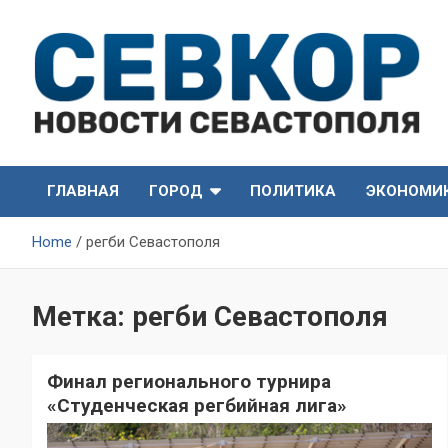
Skip
to
content
СевКор — Самые главные и актуальные новости
СевКор — Новости
Севастополя
ГЛАВНАЯ
ГОРОД
ПОЛИТИКА
ЭКОНОМИ
Севастополя
Home
регби Севастополя
Метка:
регби Севастополя
Финал регионального турнира
«Студенческая регбийная лига»