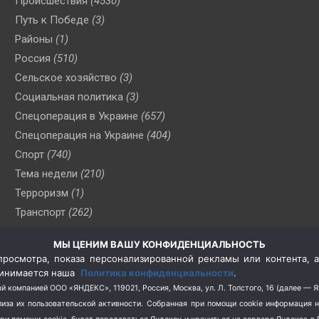
Происшествия
(4530)
Путь к Победе
(3)
Районы
(1)
Россия
(510)
Сельское хозяйство
(3)
Социальная политика
(3)
Спецоперация в Украине
(657)
Спецоперация на Украине
(404)
Спорт
(740)
Тема недели
(210)
Терроризм
(1)
Транспорт
(262)
Туризм
(178)
МЫ ЦЕНИМ ВАШУ КОНФИДЕНЦИАЛЬНОСТЬ
Флот
(76)
росмотра, показа персонализированной рекламы или контента, а
Цены
(2)
принимается наша
Политика конфиденциальности
.
Школа и спорт
(2)
й компанией ООО «ЯНДЕКС», 119021, Россия, Москва, ул. Л. Толстого, 16 (далее — 
за их пользовательской активности.
Собранная при помощи cookie информация 
Экология
(8)