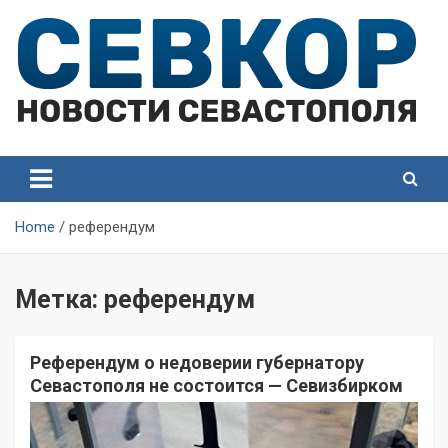
Skip
to
content
СевКор — Самые главные и актуальные новости
СевКор — Новости
Севастополя
Севастополя
Home
референдум
Метка:
референдум
Референдум о недоверии губернатору
Севастополя не состоится — Севизбирком