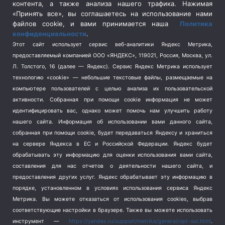
контента, а также анализа нашего трафика. Нажимая
Спецоперация в Украине
(657)
«Принять все», вы соглашаетесь на использование нами
Спецоперация на Украине
(404)
файлов cookie, и вами принимается наша
Политика
конфиденциальности
.
Спорт
(740)
Этот сайт использует сервис веб-аналитики Яндекс Метрика,
Тема недели
(210)
предоставляемый компанией ООО «ЯНДЕКС», 119021, Россия, Москва, ул.
Терроризм
(1)
Л. Толстого, 16 (далее — Яндекс). Сервис Яндекс Метрика использует
Транспорт
(262)
технологию «cookie» — небольшие текстовые файлы, размещаемые на
компьютере пользователей с целью анализа их пользовательской
Туризм
(178)
активности.
Собранная при помощи cookie информация не может
Флот
(76)
идентифицировать вас, однако может помочь нам улучшить работу
Цены
(2)
нашего сайта. Информация об использовании вами данного сайта,
Школа и спорт
(2)
собранная при помощи cookie, будет передаваться Яндексу и храниться
Экология
(8)
на сервере Яндекса в ЕС и Российской Федерации. Яндекс будет
обрабатывать эту информацию для оценки использования вами сайта,
Экономика
(1172)
составления для нас отчетов о деятельности нашего сайта, и
предоставления других услуг. Яндекс обрабатывает эту информацию в
Мы в соцсетях
порядке, установленном в условиях использования сервиса Яндекс
Метрика.
Вы можете отказаться от использования cookies, выбрав
соответствующие настройки в браузере. Также вы можете использовать
инструмент —
https://yandex.ru/support/metrika/general/opt-out.html
.