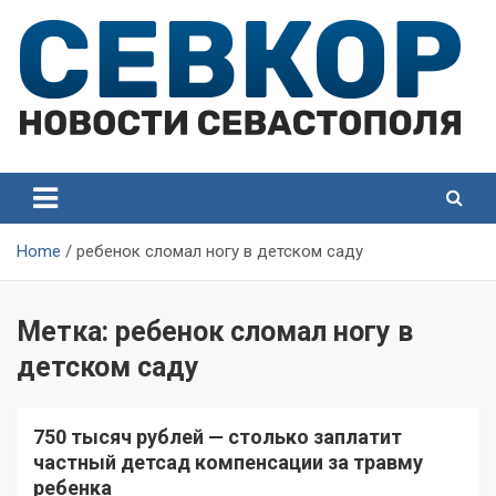
Skip
to
content
СевКор — Самые главные и актуальные новости
СевКор — Новости
Севастополя
Севастополя
Home
ребенок сломал ногу в детском саду
Метка:
ребенок сломал ногу в
детском саду
750 тысяч рублей — столько заплатит
частный детсад компенсации за травму
ребенка