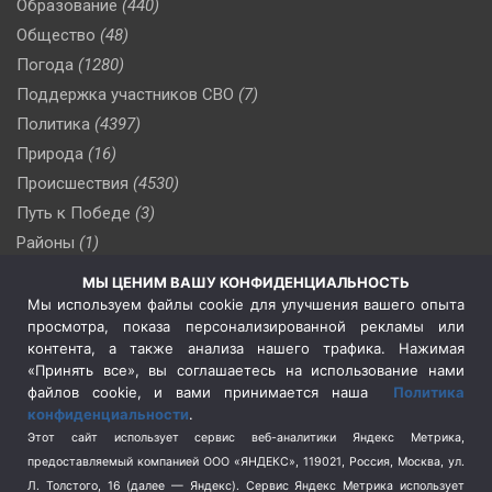
Образование
(440)
Общество
(48)
Погода
(1280)
Поддержка участников СВО
(7)
Политика
(4397)
Природа
(16)
Происшествия
(4530)
Путь к Победе
(3)
Районы
(1)
Россия
(510)
МЫ ЦЕНИМ ВАШУ КОНФИДЕНЦИАЛЬНОСТЬ
Сельское хозяйство
(3)
Мы используем файлы cookie для улучшения вашего опыта
просмотра, показа персонализированной рекламы или
Социальная политика
(3)
контента, а также анализа нашего трафика. Нажимая
Спецоперация в Украине
(657)
«Принять все», вы соглашаетесь на использование нами
Спецоперация на Украине
(404)
файлов cookie, и вами принимается наша
Политика
конфиденциальности
.
Спорт
(740)
Этот сайт использует сервис веб-аналитики Яндекс Метрика,
Тема недели
(210)
предоставляемый компанией ООО «ЯНДЕКС», 119021, Россия, Москва, ул.
Терроризм
(1)
Л. Толстого, 16 (далее — Яндекс). Сервис Яндекс Метрика использует