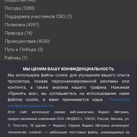
Погода
(1280)
Поддержка участников СВО
(7)
Политика
(4397)
Природа
(16)
Происшествия
(4530)
Путь к Победе
(3)
Районы
(1)
Россия
(510)
МЫ ЦЕНИМ ВАШУ КОНФИДЕНЦИАЛЬНОСТЬ
Сельское хозяйство
(3)
Мы используем файлы cookie для улучшения вашего опыта
просмотра, показа персонализированной рекламы или
Социальная политика
(3)
контента, а также анализа нашего трафика. Нажимая
Спецоперация в Украине
(657)
«Принять все», вы соглашаетесь на использование нами
Спецоперация на Украине
(404)
файлов cookie, и вами принимается наша
Политика
конфиденциальности
.
Спорт
(740)
Этот сайт использует сервис веб-аналитики Яндекс Метрика,
Тема недели
(210)
предоставляемый компанией ООО «ЯНДЕКС», 119021, Россия, Москва, ул.
Терроризм
(1)
Л. Толстого, 16 (далее — Яндекс). Сервис Яндекс Метрика использует
Транспорт
(262)
технологию «cookie» — небольшие текстовые файлы, размещаемые на