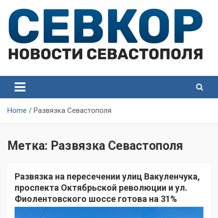
Skip
to
content
СевКор — Самые главные и актуальные новости
СевКор — Новости
Севастополя
Севастополя
Home
Развязка Севастополя
Метка:
Развязка Севастополя
Развязка на пересечении улиц Вакуленчука,
проспекта Октябрьской революции и ул.
Фиолентовского шоссе готова на 31%