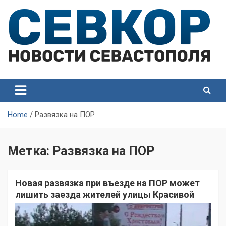
Skip
to
content
СевКор — Самые главные и актуальные новости
СевКор — Новости
Севастополя
Севастополя
Home
Развязка на ПОР
Метка:
Развязка на ПОР
Новая развязка при въезде на ПОР может
лишить заезда жителей улицы Красивой