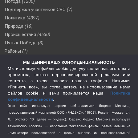
Погода
(1280)
Поддержка участников СВО
(7)
Политика
(4397)
Природа
(16)
Происшествия
(4530)
Путь к Победе
(3)
Районы
(1)
Россия
(510)
МЫ ЦЕНИМ ВАШУ КОНФИДЕНЦИАЛЬНОСТЬ
Сельское хозяйство
(3)
Мы используем файлы cookie для улучшения вашего опыта
просмотра, показа персонализированной рекламы или
Социальная политика
(3)
контента, а также анализа нашего трафика. Нажимая
Спецоперация в Украине
(657)
«Принять все», вы соглашаетесь на использование нами
Спецоперация на Украине
(404)
файлов cookie, и вами принимается наша
Политика
конфиденциальности
.
Спорт
(740)
Этот сайт использует сервис веб-аналитики Яндекс Метрика,
Тема недели
(210)
предоставляемый компанией ООО «ЯНДЕКС», 119021, Россия, Москва, ул.
Терроризм
(1)
Л. Толстого, 16 (далее — Яндекс). Сервис Яндекс Метрика использует
Транспорт
(262)
технологию «cookie» — небольшие текстовые файлы, размещаемые на
компьютере пользователей с целью анализа их пользовательской
Туризм
(178)