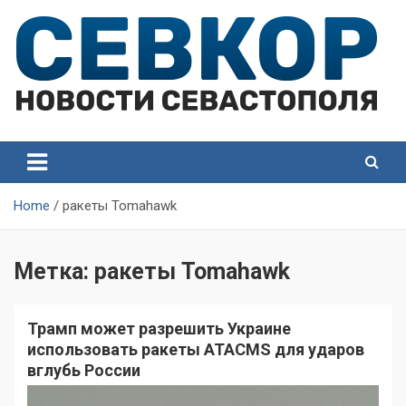
Skip
to
content
СевКор — Самые главные и актуальные новости
СевКор — Новости
Севастополя
Севастополя
Home
ракеты Tomahawk
Метка:
ракеты Tomahawk
Трамп может разрешить Украине
использовать ракеты ATACMS для ударов
вглубь России