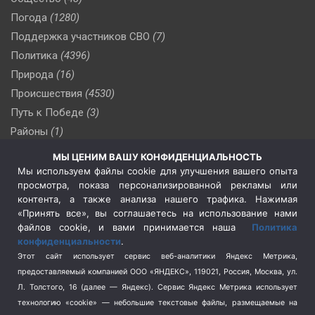
Погода
(1280)
Поддержка участников СВО
(7)
Политика
(4396)
Природа
(16)
Происшествия
(4530)
Путь к Победе
(3)
Районы
(1)
Россия
(510)
МЫ ЦЕНИМ ВАШУ КОНФИДЕНЦИАЛЬНОСТЬ
Сельское хозяйство
(3)
Мы используем файлы cookie для улучшения вашего опыта
просмотра, показа персонализированной рекламы или
Социальная политика
(3)
контента, а также анализа нашего трафика. Нажимая
Спецоперация в Украине
(657)
«Принять все», вы соглашаетесь на использование нами
Спецоперация на Украине
(404)
файлов cookie, и вами принимается наша
Политика
конфиденциальности
.
Спорт
(740)
Этот сайт использует сервис веб-аналитики Яндекс Метрика,
Тема недели
(210)
предоставляемый компанией ООО «ЯНДЕКС», 119021, Россия, Москва, ул.
Терроризм
(1)
Л. Толстого, 16 (далее — Яндекс). Сервис Яндекс Метрика использует
Транспорт
(262)
технологию «cookie» — небольшие текстовые файлы, размещаемые на