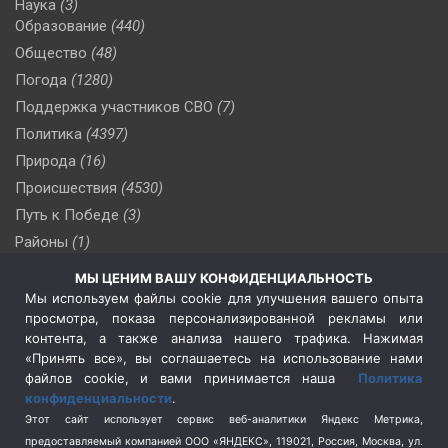
Наука
(3)
Образование
(440)
Общество
(48)
Погода
(1280)
Поддержка участников СВО
(7)
Политика
(4397)
Природа
(16)
Происшествия
(4530)
Путь к Победе
(3)
Районы
(1)
Россия
(510)
МЫ ЦЕНИМ ВАШУ КОНФИДЕНЦИАЛЬНОСТЬ
Сельское хозяйство
(3)
Мы используем файлы cookie для улучшения вашего опыта
просмотра, показа персонализированной рекламы или
Социальная политика
(3)
контента, а также анализа нашего трафика. Нажимая
Спецоперация в Украине
(657)
«Принять все», вы соглашаетесь на использование нами
Спецоперация на Украине
(404)
файлов cookie, и вами принимается наша
Политика
конфиденциальности
.
Спорт
(740)
Этот сайт использует сервис веб-аналитики Яндекс Метрика,
Тема недели
(210)
предоставляемый компанией ООО «ЯНДЕКС», 119021, Россия, Москва, ул.