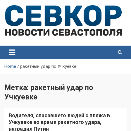
Skip
to
content
СевКор — Самые главные и актуальные новости
СевКор — Новости
Севастополя
Севастополя
Home
ракетный удар по Учкуевке
Метка:
ракетный удар по
Учкуевке
Водителя, спасавшего людей с пляжа в
Учкуевке во время ракетного удара,
наградил Путин