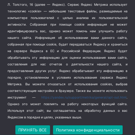
Терроризм
(1)
Л. Толстого, 16 (далее — Яндекс). Сервис Яндекс Метрика использует
Транспорт
(262)
технологию «cookie» — небольшие текстовые файлы, размещаемые на
компьютере пользователей с целью анализа их пользовательской
Туризм
(178)
активности.
Собранная при помощи cookie информация не может
Флот
(76)
идентифицировать вас, однако может помочь нам улучшить работу
Цены
(2)
нашего сайта. Информация об использовании вами данного сайта,
Школа и спорт
(2)
собранная при помощи cookie, будет передаваться Яндексу и храниться
Экология
(8)
на сервере Яндекса в ЕС и Российской Федерации. Яндекс будет
обрабатывать эту информацию для оценки использования вами сайта,
Экономика
(1172)
составления для нас отчетов о деятельности нашего сайта, и
предоставления других услуг. Яндекс обрабатывает эту информацию в
Мы в соцсетях
порядке, установленном в условиях использования сервиса Яндекс
Метрика.
Вы можете отказаться от использования cookies, выбрав
соответствующие настройки в браузере. Также вы можете использовать
инструмент —
https://yandex.ru/support/metrika/general/opt-out.html
.
Однако это может повлиять на работу некоторых функций сайта.
Используя этот сайт, вы соглашаетесь на обработку данных о вас
Яндексом в порядке и целях, указанных выше.
Copyright © 2026
СевКор — Новости Севастополя
Политика конфиденциальности
ПРИНЯТЬ ВСЕ
Политика конфиденциальности