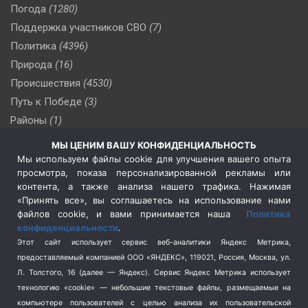
Погода
(1280)
Поддержка участников СВО
(7)
Политика
(4396)
Природа
(16)
Происшествия
(4530)
Путь к Победе
(3)
Районы
(1)
Россия
(510)
МЫ ЦЕНИМ ВАШУ КОНФИДЕНЦИАЛЬНОСТЬ
Сельское хозяйство
(3)
Мы используем файлы cookie для улучшения вашего опыта
просмотра, показа персонализированной рекламы или
Социальная политика
(3)
контента, а также анализа нашего трафика. Нажимая
Спецоперация в Украине
(657)
«Принять все», вы соглашаетесь на использование нами
Спецоперация на Украине
(404)
файлов cookie, и вами принимается наша
Политика
конфиденциальности
.
Спорт
(740)
Этот сайт использует сервис веб-аналитики Яндекс Метрика,
Тема недели
(210)
предоставляемый компанией ООО «ЯНДЕКС», 119021, Россия, Москва, ул.
Терроризм
(1)
Л. Толстого, 16 (далее — Яндекс). Сервис Яндекс Метрика использует
Транспорт
(262)
технологию «cookie» — небольшие текстовые файлы, размещаемые на
компьютере пользователей с целью анализа их пользовательской
Туризм
(178)