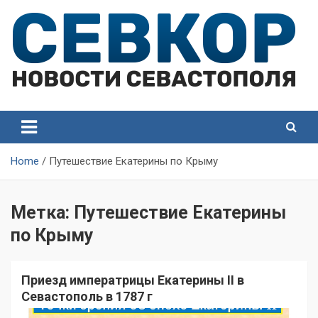
Skip
to
content
СевКор — Самые главные и актуальные новости
СевКор — Новости
Севастополя
Севастополя
Home
Путешествие Екатерины по Крыму
Метка:
Путешествие Екатерины
по Крыму
Приезд императрицы Екатерины II в
Севастополь в 1787 г