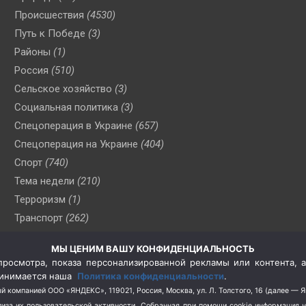
Происшествия
(4530)
Путь к Победе
(3)
Районы
(1)
Россия
(510)
Сельское хозяйство
(3)
Социальная политика
(3)
Спецоперация в Украине
(657)
Спецоперация на Украине
(404)
Спорт
(740)
Тема недели
(210)
Терроризм
(1)
Транспорт
(262)
Туризм
(178)
МЫ ЦЕНИМ ВАШУ КОНФИДЕНЦИАЛЬНОСТЬ
Флот
(76)
росмотра, показа персонализированной рекламы или контента, а
Цены
(2)
принимается наша
Политика конфиденциальности
.
Школа и спорт
(2)
й компанией ООО «ЯНДЕКС», 119021, Россия, Москва, ул. Л. Толстого, 16 (далее — 
за их пользовательской активности.
Собранная при помощи cookie информация 