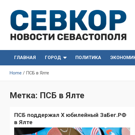
Skip
to
content
СевКор — Самые главные и актуальные новости
СевКор — Новости
Севастополя
ГЛАВНАЯ
ГОРОД
ПОЛИТИКА
ЭКОНОМИ
Севастополя
Home
ПСБ в Ялте
Метка:
ПСБ в Ялте
ПСБ поддержал X юбилейный ЗаБег.РФ
в Ялте