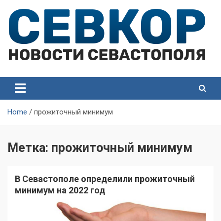
Skip
to
content
СевКор — Самые главные и актуальные новости
СевКор — Новости
Севастополя
Севастополя
Home
прожиточный минимум
Метка:
прожиточный минимум
В Севастополе определили прожиточный
минимум на 2022 год