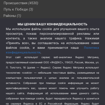
Происшествия
(4530)
Путь к Победе
(3)
Районы
(1)
Россия
(510)
МЫ ЦЕНИМ ВАШУ КОНФИДЕНЦИАЛЬНОСТЬ
Сельское хозяйство
(3)
Мы используем файлы cookie для улучшения вашего опыта
просмотра, показа персонализированной рекламы или
Социальная политика
(3)
контента, а также анализа нашего трафика. Нажимая
Спецоперация в Украине
(657)
«Принять все», вы соглашаетесь на использование нами
Спецоперация на Украине
(404)
файлов cookie, и вами принимается наша
Политика
конфиденциальности
.
Спорт
(740)
Этот сайт использует сервис веб-аналитики Яндекс Метрика,
Тема недели
(210)
предоставляемый компанией ООО «ЯНДЕКС», 119021, Россия, Москва, ул.
Терроризм
(1)
Л. Толстого, 16 (далее — Яндекс). Сервис Яндекс Метрика использует
Транспорт
(262)
технологию «cookie» — небольшие текстовые файлы, размещаемые на
компьютере пользователей с целью анализа их пользовательской
Туризм
(178)
активности.
Собранная при помощи cookie информация не может
Флот
(76)
идентифицировать вас, однако может помочь нам улучшить работу
Цены
(2)
нашего сайта. Информация об использовании вами данного сайта,
Школа и спорт
(2)
собранная при помощи cookie, будет передаваться Яндексу и храниться
Экология
(8)
на сервере Яндекса в ЕС и Российской Федерации. Яндекс будет