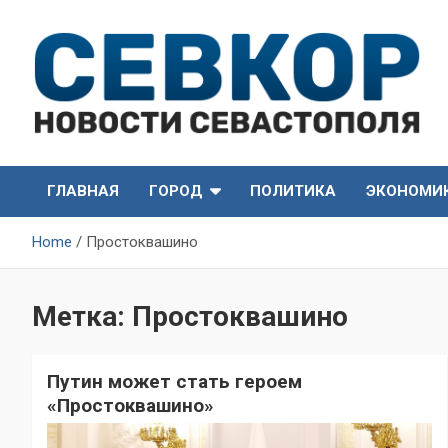
Skip
to
content
СевКор — Самые главные и актуальные новости
СевКор — Новости
Севастополя
ГЛАВНАЯ
ГОРОД
ПОЛИТИКА
ЭКОНОМИ
Севастополя
Home
Простоквашино
Метка:
Простоквашино
Путин может стать героем
«Простоквашино»