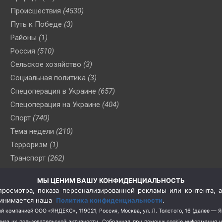
Происшествия
(4530)
Путь к Победе
(3)
Районы
(1)
Россия
(510)
Сельское хозяйство
(3)
Социальная политика
(3)
Спецоперация в Украине
(657)
Спецоперация на Украине
(404)
Спорт
(740)
Тема недели
(210)
Терроризм
(1)
Транспорт
(262)
Туризм
(178)
МЫ ЦЕНИМ ВАШУ КОНФИДЕНЦИАЛЬНОСТЬ
Флот
(76)
росмотра, показа персонализированной рекламы или контента, а
Цены
(2)
принимается наша
Политика конфиденциальности
.
Школа и спорт
(2)
й компанией ООО «ЯНДЕКС», 119021, Россия, Москва, ул. Л. Толстого, 16 (далее — 
за их пользовательской активности.
Собранная при помощи cookie информация 