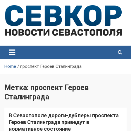
Skip
to
content
СевКор — Самые главные и актуальные новости
СевКор — Новости
Севастополя
Севастополя
Home
проспект Героев Сталинграда
Метка:
проспект Героев
Сталинграда
В Севастополе дороги-дублеры проспекта
Героев Сталинграда приведут в
нормативное состояние