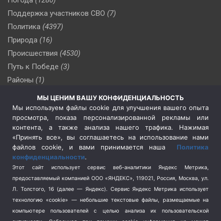
Погода
(1280)
Поддержка участников СВО
(7)
Политика
(4397)
Природа
(16)
Происшествия
(4530)
Путь к Победе
(3)
Районы
(1)
Россия
(510)
МЫ ЦЕНИМ ВАШУ КОНФИДЕНЦИАЛЬНОСТЬ
Сельское хозяйство
(3)
Мы используем файлы cookie для улучшения вашего опыта
просмотра, показа персонализированной рекламы или
Социальная политика
(3)
контента, а также анализа нашего трафика. Нажимая
Спецоперация в Украине
(657)
«Принять все», вы соглашаетесь на использование нами
Спецоперация на Украине
(404)
файлов cookie, и вами принимается наша
Политика
конфиденциальности
.
Спорт
(740)
Этот сайт использует сервис веб-аналитики Яндекс Метрика,
Тема недели
(210)
предоставляемый компанией ООО «ЯНДЕКС», 119021, Россия, Москва, ул.
Терроризм
(1)
Л. Толстого, 16 (далее — Яндекс). Сервис Яндекс Метрика использует
Транспорт
(262)
технологию «cookie» — небольшие текстовые файлы, размещаемые на
компьютере пользователей с целью анализа их пользовательской
Туризм
(178)