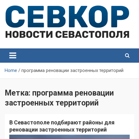
Skip
to
content
СевКор — Самые главные и актуальные новости
СевКор — Новости
Севастополя
Севастополя
Home
программа реновации застроенных территорий
Метка:
программа реновации
застроенных территорий
В Севастополе подбирают районы для
реновации застроенных территорий