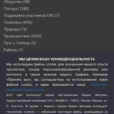
Общество
(48)
Погода
(1280)
Поддержка участников СВО
(7)
Политика
(4396)
Природа
(16)
Происшествия
(4530)
Путь к Победе
(3)
Районы
(1)
Россия
(509)
МЫ ЦЕНИМ ВАШУ КОНФИДЕНЦИАЛЬНОСТЬ
Сельское хозяйство
(3)
Мы используем файлы cookie для улучшения вашего опыта
просмотра, показа персонализированной рекламы или
Социальная политика
(3)
контента, а также анализа нашего трафика. Нажимая
Спецоперация в Украине
(657)
«Принять все», вы соглашаетесь на использование нами
Спецоперация на Украине
(404)
файлов cookie, и вами принимается наша
Политика
конфиденциальности
.
Спорт
(740)
Этот сайт использует сервис веб-аналитики Яндекс Метрика,
Тема недели
(210)
предоставляемый компанией ООО «ЯНДЕКС», 119021, Россия, Москва, ул.
Терроризм
(1)
Л. Толстого, 16 (далее — Яндекс). Сервис Яндекс Метрика использует
Транспорт
(262)
технологию «cookie» — небольшие текстовые файлы, размещаемые на