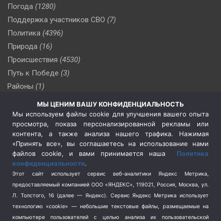
Погода
(1280)
Поддержка участников СВО
(7)
Политика
(4396)
Природа
(16)
Происшествия
(4530)
Путь к Победе
(3)
Районы
(1)
Россия
(510)
МЫ ЦЕНИМ ВАШУ КОНФИДЕНЦИАЛЬНОСТЬ
Сельское хозяйство
(3)
Мы используем файлы cookie для улучшения вашего опыта
просмотра, показа персонализированной рекламы или
Социальная политика
(3)
контента, а также анализа нашего трафика. Нажимая
Спецоперация в Украине
(657)
«Принять все», вы соглашаетесь на использование нами
Спецоперация на Украине
(404)
файлов cookie, и вами принимается наша
Политика
конфиденциальности
.
Спорт
(740)
Этот сайт использует сервис веб-аналитики Яндекс Метрика,
Тема недели
(210)
предоставляемый компанией ООО «ЯНДЕКС», 119021, Россия, Москва, ул.
Терроризм
(1)
Л. Толстого, 16 (далее — Яндекс). Сервис Яндекс Метрика использует
Транспорт
(262)
технологию «cookie» — небольшие текстовые файлы, размещаемые на
компьютере пользователей с целью анализа их пользовательской
Туризм
(178)