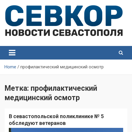
Skip
to
content
СевКор — Самые главные и актуальные новости
СевКор — Новости
Севастополя
Севастополя
Home
профилактический медицинский осмотр
Метка:
профилактический
медицинский осмотр
В севастопольской поликлинике № 5
обследуют ветеранов