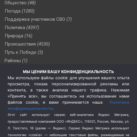
Общество
(48)
Погода
(1280)
Поддержка участников СВО
(7)
Политика
(4397)
Природа
(16)
Происшествия
(4530)
Путь к Победе
(3)
Районы
(1)
Россия
(510)
МЫ ЦЕНИМ ВАШУ КОНФИДЕНЦИАЛЬНОСТЬ
Сельское хозяйство
(3)
Мы используем файлы cookie для улучшения вашего опыта
просмотра, показа персонализированной рекламы или
Социальная политика
(3)
контента, а также анализа нашего трафика. Нажимая
Спецоперация в Украине
(657)
«Принять все», вы соглашаетесь на использование нами
Спецоперация на Украине
(404)
файлов cookie, и вами принимается наша
Политика
конфиденциальности
.
Спорт
(740)
Этот сайт использует сервис веб-аналитики Яндекс Метрика,
Тема недели
(210)
предоставляемый компанией ООО «ЯНДЕКС», 119021, Россия, Москва, ул.
Терроризм
(1)
Л. Толстого, 16 (далее — Яндекс). Сервис Яндекс Метрика использует
Транспорт
(262)
технологию «cookie» — небольшие текстовые файлы, размещаемые на