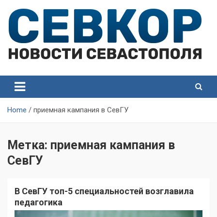
Skip
to
content
СевКор — Самые главные и актуальные новости
СевКор — Новости
Севастополя
Севастополя
Home
приемная кампания в СевГУ
Метка:
приемная кампания в
СевГУ
В СевГУ топ-5 специальностей возглавила
педагогика