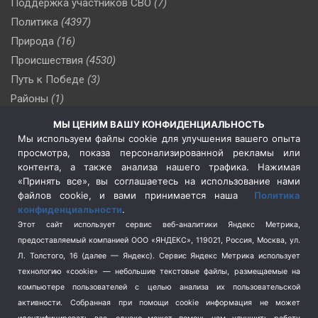
Поддержка участников СВО
(7)
Политика
(4397)
Природа
(16)
Происшествия
(4530)
Путь к Победе
(3)
Районы
(1)
Россия
(510)
МЫ ЦЕНИМ ВАШУ КОНФИДЕНЦИАЛЬНОСТЬ
Сельское хозяйство
(3)
Мы используем файлы cookie для улучшения вашего опыта
просмотра, показа персонализированной рекламы или
Социальная политика
(3)
контента, а также анализа нашего трафика. Нажимая
Спецоперация в Украине
(657)
«Принять все», вы соглашаетесь на использование нами
Спецоперация на Украине
(404)
файлов cookie, и вами принимается наша
Политика
конфиденциальности
.
Спорт
(740)
Этот сайт использует сервис веб-аналитики Яндекс Метрика,
Тема недели
(210)
предоставляемый компанией ООО «ЯНДЕКС», 119021, Россия, Москва, ул.
Терроризм
(1)
Л. Толстого, 16 (далее — Яндекс). Сервис Яндекс Метрика использует
Транспорт
(262)
технологию «cookie» — небольшие текстовые файлы, размещаемые на
компьютере пользователей с целью анализа их пользовательской
Туризм
(178)
активности.
Собранная при помощи cookie информация не может
Флот
(76)