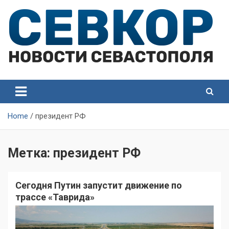
Skip
to
content
СевКор — Самые главные и актуальные новости
СевКор — Новости
Севастополя
Севастополя
Home
президент РФ
Метка:
президент РФ
Сегодня Путин запустит движение по
трассе «Таврида»