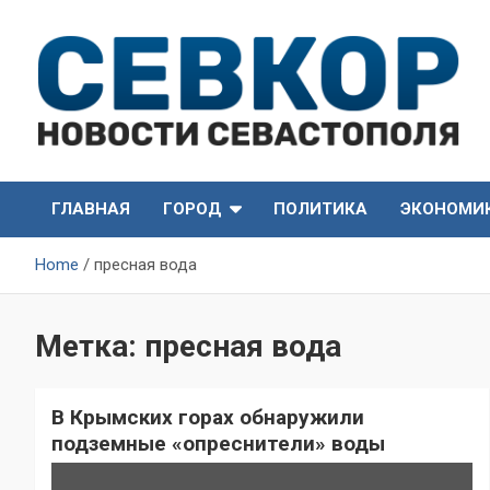
Skip
to
content
СевКор — Самые главные и актуальные новости
СевКор — Новости
Севастополя
ГЛАВНАЯ
ГОРОД
ПОЛИТИКА
ЭКОНОМИ
Севастополя
Home
пресная вода
Метка:
пресная вода
В Крымских горах обнаружили
подземные «опреснители» воды