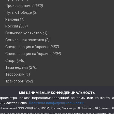
Происшествия
(4530)
Путь к Победе
(3)
Районы
(1)
Россия
(509)
Сельское хозяйство
(3)
Социальная политика
(3)
Спецоперация в Украине
(657)
Спецоперация на Украине
(404)
Спорт
(740)
Тема недели
(210)
Терроризм
(1)
Транспорт
(262)
Туризм
(178)
МЫ ЦЕНИМ ВАШУ КОНФИДЕНЦИАЛЬНОСТЬ
Флот
(76)
росмотра, показа персонализированной рекламы или контента, а
Цены
(2)
принимается наша
Политика конфиденциальности
.
Школа и спорт
(2)
й компанией ООО «ЯНДЕКС», 119021, Россия, Москва, ул. Л. Толстого, 16 (далее — 
за их пользовательской активности.
Собранная при помощи cookie информация 