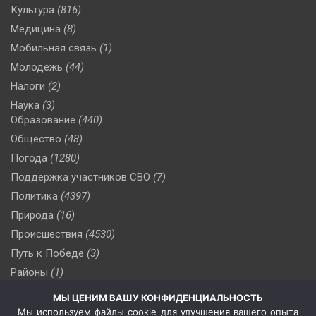
Культура
(816)
Медицина
(8)
Мобильная связь
(1)
Молодежь
(44)
Налоги
(2)
Наука
(3)
Образование
(440)
Общество
(48)
Погода
(1280)
Поддержка участников СВО
(7)
Политика
(4397)
Природа
(16)
Происшествия
(4530)
Путь к Победе
(3)
Районы
(1)
Россия
(510)
МЫ ЦЕНИМ ВАШУ КОНФИДЕНЦИАЛЬНОСТЬ
Сельское хозяйство
(3)
Мы используем файлы cookie для улучшения вашего опыта