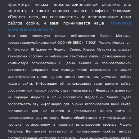
просмотра, показа персонализированной рекламы или
Социальная политика
(3)
контента, а также анализа нашего трафика. Нажимая
Спецоперация в Украине
(657)
«Принять все», вы соглашаетесь на использование нами
Спецоперация на Украине
(404)
файлов cookie, и вами принимается наша
Политика
конфиденциальности
.
Спорт
(740)
Этот сайт использует сервис веб-аналитики Яндекс Метрика,
Тема недели
(210)
предоставляемый компанией ООО «ЯНДЕКС», 119021, Россия, Москва, ул.
Терроризм
(1)
Л. Толстого, 16 (далее — Яндекс). Сервис Яндекс Метрика использует
Транспорт
(262)
технологию «cookie» — небольшие текстовые файлы, размещаемые на
компьютере пользователей с целью анализа их пользовательской
Туризм
(178)
активности.
Собранная при помощи cookie информация не может
Флот
(76)
идентифицировать вас, однако может помочь нам улучшить работу
Цены
(2)
нашего сайта. Информация об использовании вами данного сайта,
Школа и спорт
(2)
собранная при помощи cookie, будет передаваться Яндексу и храниться
Экология
(8)
на сервере Яндекса в ЕС и Российской Федерации. Яндекс будет
обрабатывать эту информацию для оценки использования вами сайта,
Экономика
(1172)
составления для нас отчетов о деятельности нашего сайта, и
предоставления других услуг. Яндекс обрабатывает эту информацию в
Мы в соцсетях
порядке, установленном в условиях использования сервиса Яндекс
Метрика.
Вы можете отказаться от использования cookies, выбрав
соответствующие настройки в браузере. Также вы можете использовать