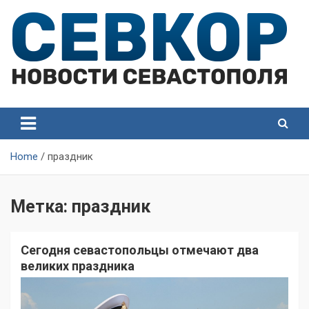
Skip
to
content
СевКор — Самые главные и актуальные новости
СевКор — Новости
Севастополя
Севастополя
Home
праздник
Метка:
праздник
Сегодня севастопольцы отмечают два
великих праздника