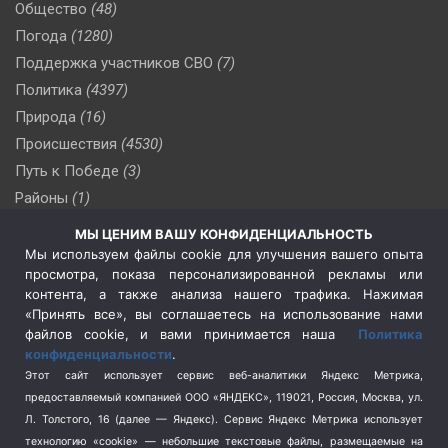
Общество
(48)
Погода
(1280)
Поддержка участников СВО
(7)
Политика
(4397)
Природа
(16)
Происшествия
(4530)
Путь к Победе
(3)
Районы
(1)
Россия
(510)
МЫ ЦЕНИМ ВАШУ КОНФИДЕНЦИАЛЬНОСТЬ
Сельское хозяйство
(3)
Мы используем файлы cookie для улучшения вашего опыта
просмотра, показа персонализированной рекламы или
Социальная политика
(3)
контента, а также анализа нашего трафика. Нажимая
Спецоперация в Украине
(657)
«Принять все», вы соглашаетесь на использование нами
Спецоперация на Украине
(404)
файлов cookie, и вами принимается наша
Политика
конфиденциальности
.
Спорт
(740)
Этот сайт использует сервис веб-аналитики Яндекс Метрика,
Тема недели
(210)
предоставляемый компанией ООО «ЯНДЕКС», 119021, Россия, Москва, ул.
Терроризм
(1)
Л. Толстого, 16 (далее — Яндекс). Сервис Яндекс Метрика использует
Транспорт
(262)
технологию «cookie» — небольшие текстовые файлы, размещаемые на