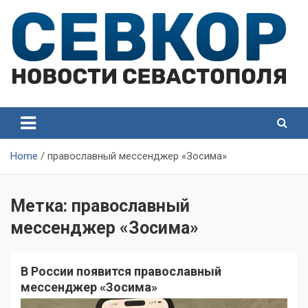
Skip
to
content
СевКор — Самые главные и актуальные новости
СевКор — Новости
Севастополя
Севастополя
Home
православный мессенджер «Зосима»
Метка:
православный
мессенджер «Зосима»
В России появится православный
мессенджер «Зосима»