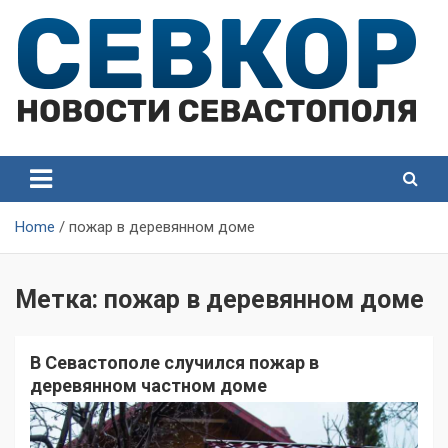
Skip
to
content
СевКор — Самые главные и актуальные новости
СевКор — Новости
Севастополя
Севастополя
Home
пожар в деревянном доме
Метка:
пожар в деревянном доме
В Севастополе случился пожар в
деревянном частном доме