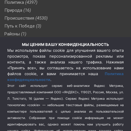
Политика
(4397)
Природа
(16)
Происшествия
(4530)
Путь к Победе
(3)
Районы
(1)
Россия
(510)
МЫ ЦЕНИМ ВАШУ КОНФИДЕНЦИАЛЬНОСТЬ
Сельское хозяйство
(3)
Мы используем файлы cookie для улучшения вашего опыта
просмотра, показа персонализированной рекламы или
Социальная политика
(3)
контента, а также анализа нашего трафика. Нажимая
Спецоперация в Украине
(657)
«Принять все», вы соглашаетесь на использование нами
Спецоперация на Украине
(404)
файлов cookie, и вами принимается наша
Политика
конфиденциальности
.
Спорт
(740)
Этот сайт использует сервис веб-аналитики Яндекс Метрика,
Тема недели
(210)
предоставляемый компанией ООО «ЯНДЕКС», 119021, Россия, Москва, ул.
Терроризм
(1)
Л. Толстого, 16 (далее — Яндекс). Сервис Яндекс Метрика использует
Транспорт
(262)
технологию «cookie» — небольшие текстовые файлы, размещаемые на
компьютере пользователей с целью анализа их пользовательской
Туризм
(178)
активности.
Собранная при помощи cookie информация не может
Флот
(76)
идентифицировать вас, однако может помочь нам улучшить работу
Цены
(2)
нашего сайта. Информация об использовании вами данного сайта,