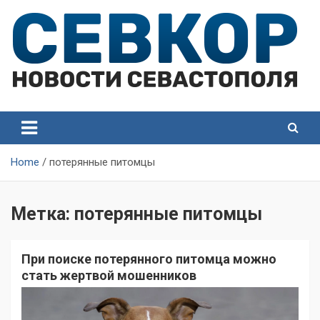
Skip
to
content
СевКор — Самые главные и актуальные новости
СевКор — Новости
Севастополя
Севастополя
Home
потерянные питомцы
Метка:
потерянные питомцы
При поиске потерянного питомца можно
стать жертвой мошенников