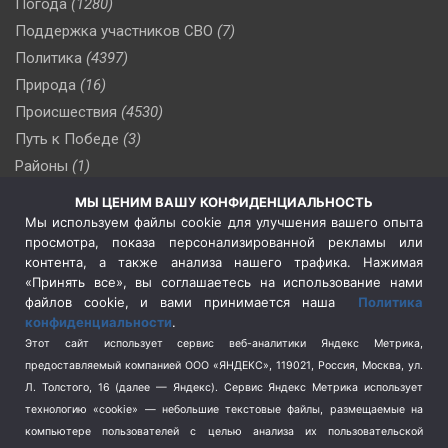
Погода
(1280)
Поддержка участников СВО
(7)
Политика
(4397)
Природа
(16)
Происшествия
(4530)
Путь к Победе
(3)
Районы
(1)
Россия
(510)
МЫ ЦЕНИМ ВАШУ КОНФИДЕНЦИАЛЬНОСТЬ
Сельское хозяйство
(3)
Мы используем файлы cookie для улучшения вашего опыта
просмотра, показа персонализированной рекламы или
Социальная политика
(3)
контента, а также анализа нашего трафика. Нажимая
Спецоперация в Украине
(657)
«Принять все», вы соглашаетесь на использование нами
Спецоперация на Украине
(404)
файлов cookie, и вами принимается наша
Политика
конфиденциальности
.
Спорт
(740)
Этот сайт использует сервис веб-аналитики Яндекс Метрика,
Тема недели
(210)
предоставляемый компанией ООО «ЯНДЕКС», 119021, Россия, Москва, ул.
Терроризм
(1)
Л. Толстого, 16 (далее — Яндекс). Сервис Яндекс Метрика использует
Транспорт
(262)
технологию «cookie» — небольшие текстовые файлы, размещаемые на
компьютере пользователей с целью анализа их пользовательской
Туризм
(178)