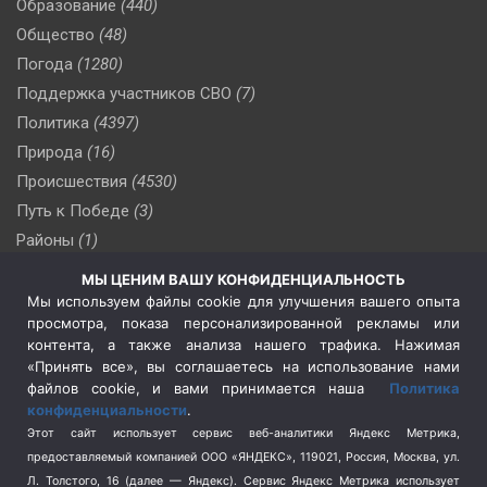
Образование
(440)
Общество
(48)
Погода
(1280)
Поддержка участников СВО
(7)
Политика
(4397)
Природа
(16)
Происшествия
(4530)
Путь к Победе
(3)
Районы
(1)
Россия
(510)
МЫ ЦЕНИМ ВАШУ КОНФИДЕНЦИАЛЬНОСТЬ
Сельское хозяйство
(3)
Мы используем файлы cookie для улучшения вашего опыта
просмотра, показа персонализированной рекламы или
Социальная политика
(3)
контента, а также анализа нашего трафика. Нажимая
Спецоперация в Украине
(657)
«Принять все», вы соглашаетесь на использование нами
Спецоперация на Украине
(404)
файлов cookie, и вами принимается наша
Политика
конфиденциальности
.
Спорт
(740)
Этот сайт использует сервис веб-аналитики Яндекс Метрика,
Тема недели
(210)
предоставляемый компанией ООО «ЯНДЕКС», 119021, Россия, Москва, ул.
Терроризм
(1)
Л. Толстого, 16 (далее — Яндекс). Сервис Яндекс Метрика использует