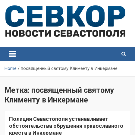
Skip
to
content
СевКор — Самые главные и актуальные новости
СевКор — Новости
Севастополя
Севастополя
Home
посвященный святому Клименту в Инкермане
Метка:
посвященный святому
Клименту в Инкермане
Полиция Севастополя устанавливает
обстоятельства обрушения православного
креста в Инкермане