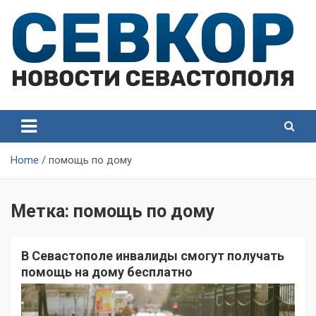
Skip
to
content
СевКор — Самые главные и актуальные новости
СевКор — Новости
Севастополя
Севастополя
Home
помощь по дому
Метка:
помощь по дому
В Севастополе инвалиды смогут получать
помощь на дому бесплатно