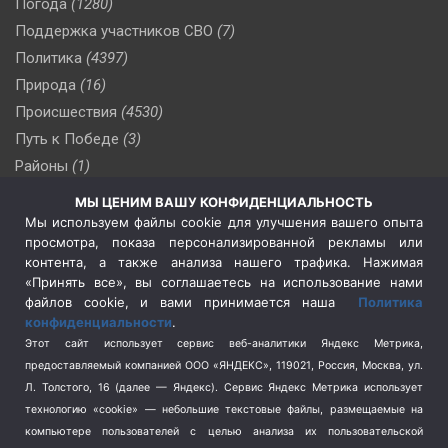
Погода
(1280)
Поддержка участников СВО
(7)
Политика
(4397)
Природа
(16)
Происшествия
(4530)
Путь к Победе
(3)
Районы
(1)
Россия
(510)
МЫ ЦЕНИМ ВАШУ КОНФИДЕНЦИАЛЬНОСТЬ
Сельское хозяйство
(3)
Мы используем файлы cookie для улучшения вашего опыта
просмотра, показа персонализированной рекламы или
Социальная политика
(3)
контента, а также анализа нашего трафика. Нажимая
Спецоперация в Украине
(657)
«Принять все», вы соглашаетесь на использование нами
Спецоперация на Украине
(404)
файлов cookie, и вами принимается наша
Политика
конфиденциальности
.
Спорт
(740)
Этот сайт использует сервис веб-аналитики Яндекс Метрика,
Тема недели
(210)
предоставляемый компанией ООО «ЯНДЕКС», 119021, Россия, Москва, ул.
Терроризм
(1)
Л. Толстого, 16 (далее — Яндекс). Сервис Яндекс Метрика использует
Транспорт
(262)
технологию «cookie» — небольшие текстовые файлы, размещаемые на
компьютере пользователей с целью анализа их пользовательской
Туризм
(178)