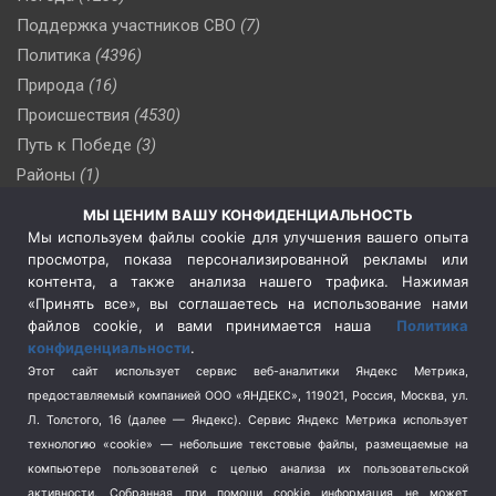
Поддержка участников СВО
(7)
Политика
(4396)
Природа
(16)
Происшествия
(4530)
Путь к Победе
(3)
Районы
(1)
Россия
(510)
МЫ ЦЕНИМ ВАШУ КОНФИДЕНЦИАЛЬНОСТЬ
Сельское хозяйство
(3)
Мы используем файлы cookie для улучшения вашего опыта
просмотра, показа персонализированной рекламы или
Социальная политика
(3)
контента, а также анализа нашего трафика. Нажимая
Спецоперация в Украине
(657)
«Принять все», вы соглашаетесь на использование нами
Спецоперация на Украине
(404)
файлов cookie, и вами принимается наша
Политика
конфиденциальности
.
Спорт
(740)
Этот сайт использует сервис веб-аналитики Яндекс Метрика,
Тема недели
(210)
предоставляемый компанией ООО «ЯНДЕКС», 119021, Россия, Москва, ул.
Терроризм
(1)
Л. Толстого, 16 (далее — Яндекс). Сервис Яндекс Метрика использует
Транспорт
(262)
технологию «cookie» — небольшие текстовые файлы, размещаемые на
компьютере пользователей с целью анализа их пользовательской
Туризм
(178)
активности.
Собранная при помощи cookie информация не может