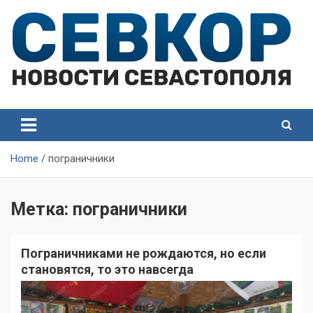
Skip
to
content
СевКор — Самые главные и актуальные новости
СевКор — Новости
Севастополя
Севастополя
Home
пограничники
Метка:
пограничники
Пограничниками не рождаются, но если
становятся, то это навсегда