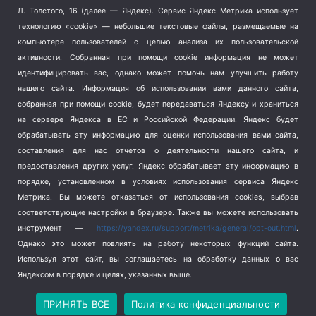
Терроризм
(1)
Л. Толстого, 16 (далее — Яндекс). Сервис Яндекс Метрика использует
Транспорт
(262)
технологию «cookie» — небольшие текстовые файлы, размещаемые на
компьютере пользователей с целью анализа их пользовательской
Туризм
(178)
активности.
Собранная при помощи cookie информация не может
Флот
(76)
идентифицировать вас, однако может помочь нам улучшить работу
Цены
(2)
нашего сайта. Информация об использовании вами данного сайта,
Школа и спорт
(2)
собранная при помощи cookie, будет передаваться Яндексу и храниться
Экология
(8)
на сервере Яндекса в ЕС и Российской Федерации. Яндекс будет
обрабатывать эту информацию для оценки использования вами сайта,
Экономика
(1172)
составления для нас отчетов о деятельности нашего сайта, и
предоставления других услуг. Яндекс обрабатывает эту информацию в
Мы в соцсетях
порядке, установленном в условиях использования сервиса Яндекс
Метрика.
Вы можете отказаться от использования cookies, выбрав
соответствующие настройки в браузере. Также вы можете использовать
инструмент —
https://yandex.ru/support/metrika/general/opt-out.html
.
Однако это может повлиять на работу некоторых функций сайта.
Используя этот сайт, вы соглашаетесь на обработку данных о вас
Яндексом в порядке и целях, указанных выше.
Copyright © 2026
СевКор — Новости Севастополя
Политика конфиденциальности
ПРИНЯТЬ ВСЕ
Политика конфиденциальности