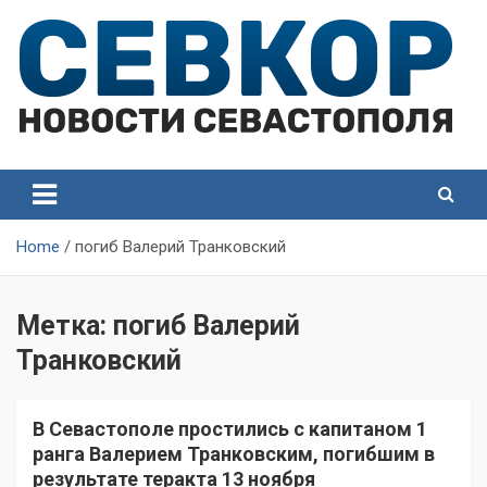
Skip
to
content
СевКор — Самые главные и актуальные новости
СевКор — Новости
Севастополя
Севастополя
Home
погиб Валерий Транковский
Метка:
погиб Валерий
Транковский
В Севастополе простились с капитаном 1
ранга Валерием Транковским, погибшим в
результате теракта 13 ноября