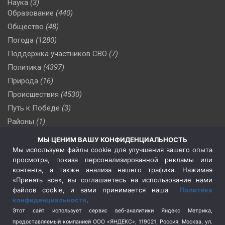
Наука
(3)
Образование
(440)
Общество
(48)
Погода
(1280)
Поддержка участников СВО
(7)
Политика
(4397)
Природа
(16)
Происшествия
(4530)
Путь к Победе
(3)
Районы
(1)
Россия
(510)
МЫ ЦЕНИМ ВАШУ КОНФИДЕНЦИАЛЬНОСТЬ
Сельское хозяйство
(3)
Мы используем файлы cookie для улучшения вашего опыта
просмотра, показа персонализированной рекламы или
Социальная политика
(3)
контента, а также анализа нашего трафика. Нажимая
Спецоперация в Украине
(657)
«Принять все», вы соглашаетесь на использование нами
Спецоперация на Украине
(404)
файлов cookie, и вами принимается наша
Политика
конфиденциальности
.
Спорт
(740)
Этот сайт использует сервис веб-аналитики Яндекс Метрика,
Тема недели
(210)
предоставляемый компанией ООО «ЯНДЕКС», 119021, Россия, Москва, ул.