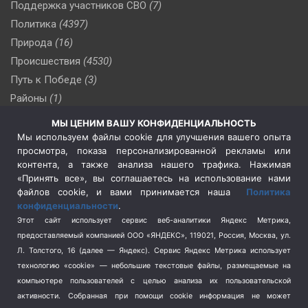
Поддержка участников СВО
(7)
Политика
(4397)
Природа
(16)
Происшествия
(4530)
Путь к Победе
(3)
Районы
(1)
Россия
(510)
МЫ ЦЕНИМ ВАШУ КОНФИДЕНЦИАЛЬНОСТЬ
Сельское хозяйство
(3)
Мы используем файлы cookie для улучшения вашего опыта
просмотра, показа персонализированной рекламы или
Социальная политика
(3)
контента, а также анализа нашего трафика. Нажимая
Спецоперация в Украине
(657)
«Принять все», вы соглашаетесь на использование нами
Спецоперация на Украине
(404)
файлов cookie, и вами принимается наша
Политика
конфиденциальности
.
Спорт
(740)
Этот сайт использует сервис веб-аналитики Яндекс Метрика,
Тема недели
(210)
предоставляемый компанией ООО «ЯНДЕКС», 119021, Россия, Москва, ул.
Терроризм
(1)
Л. Толстого, 16 (далее — Яндекс). Сервис Яндекс Метрика использует
Транспорт
(262)
технологию «cookie» — небольшие текстовые файлы, размещаемые на
компьютере пользователей с целью анализа их пользовательской
Туризм
(178)
активности.
Собранная при помощи cookie информация не может
Флот
(76)