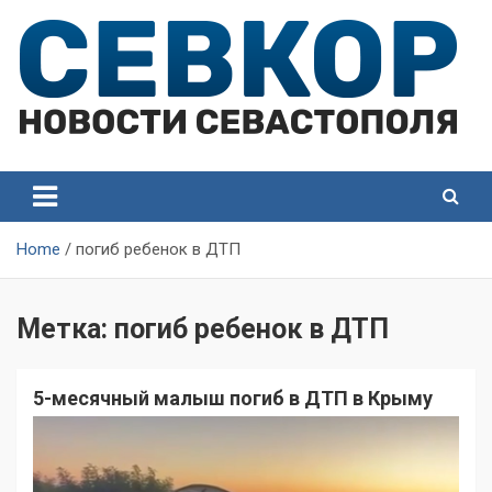
Skip
to
content
СевКор — Самые главные и актуальные новости
СевКор — Новости
Севастополя
Севастополя
Home
погиб ребенок в ДТП
Метка:
погиб ребенок в ДТП
5-месячный малыш погиб в ДТП в Крыму